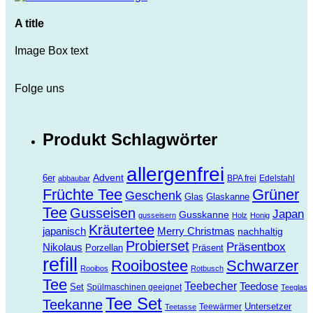
A title
Image Box text
Folge uns
Produkt Schlagwörter
allergenfrei
Advent
6er
BPA frei
Edelstahl
abbaubar
Früchte Tee
Grüner
Geschenk
Glas
Glaskanne
Tee
Gusseisen
Japan
Gusskanne
gusseisern
Holz
Honig
Kräutertee
Merry Christmas
japanisch
nachhaltig
Probierset
Präsentbox
Nikolaus
Porzellan
Präsent
refill
Rooibostee
Schwarzer
Rooibos
Rotbusch
Tee
Teebecher
Teedose
Set
Spülmaschinen geeignet
Teeglas
Tee Set
Teekanne
Untersetzer
Teewärmer
Teetasse