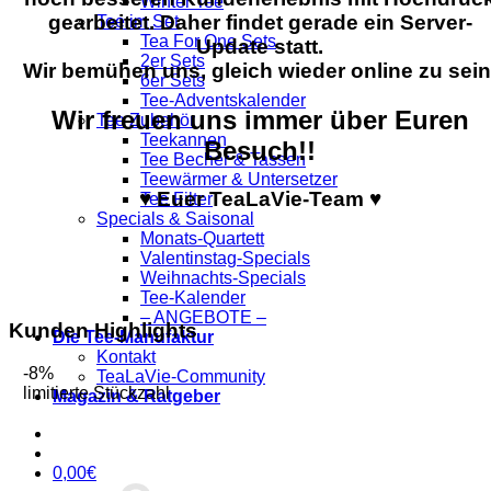
Winter Tee
gearbeitet. Daher findet gerade ein Server-
Tee im Set
Tea For One Sets
Update statt.
2er Sets
Wir bemühen uns, gleich wieder online zu sein
6er Sets
Tee-Adventskalender
Wir freuen uns immer über Euren
Tee Zubehör
Teekannen
Besuch!!
Tee Becher & Tassen
Teewärmer & Untersetzer
♥ Euer TeaLaVie-Team ♥
Tee Filter
Specials & Saisonal
Monats-Quartett
Valentinstag-Specials
Weihnachts-Specials
Tee-Kalender
– ANGEBOTE –
Kunden Highlights
Die Tee-Manufaktur
Kontakt
-8%
TeaLaVie-Community
limitierte Stückzahl
Magazin & Ratgeber
0,00
€