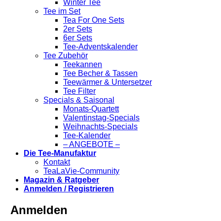
Winter Tee
Tee im Set
Tea For One Sets
2er Sets
6er Sets
Tee-Adventskalender
Tee Zubehör
Teekannen
Tee Becher & Tassen
Teewärmer & Untersetzer
Tee Filter
Specials & Saisonal
Monats-Quartett
Valentinstag-Specials
Weihnachts-Specials
Tee-Kalender
– ANGEBOTE –
Die Tee-Manufaktur
Kontakt
TeaLaVie-Community
Magazin & Ratgeber
Anmelden / Registrieren
Anmelden