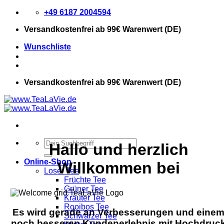
Zum
+49 6187 2004594
Inhalt
Versandkostenfrei
ab 99€ Warenwert (DE)
springen
Wunschliste
Versandkostenfrei
ab 99€ Warenwert (DE)
Suchen
Hallo und herzlich
nach:
Online-Shop
Willkommen bei
Loser Tee
Früchte Tee
Grüner Tee
Kräuter Tee
Rooibos Tee
Es wird gerade an Verbesserungen und eine
Schwarzer Tee
noch besseren Kundenerlebnis mit Hochdruc