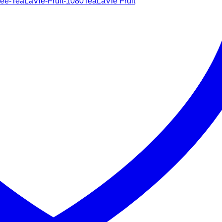
TeaLaVie Fruit