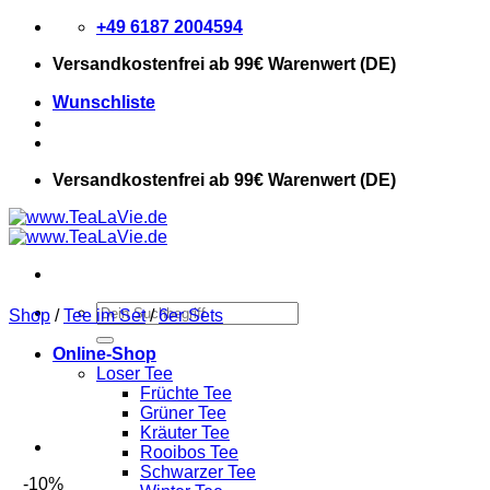
Zum
+49 6187 2004594
Inhalt
Versandkostenfrei
ab 99€ Warenwert (DE)
springen
Wunschliste
Versandkostenfrei
ab 99€ Warenwert (DE)
Suchen
Shop
/
Tee im Set
/
6er Sets
nach:
Online-Shop
Loser Tee
Früchte Tee
Grüner Tee
Kräuter Tee
Rooibos Tee
Schwarzer Tee
-10%