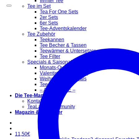
Winter Tee
Tee im Set
Tea For One Sets
2er Sets
6er Sets
Tee-Adventskalender
Tee Zubehör
Teekannen
Tee Becher & Tassen
Teewärmer & Untersetzer
Tee Filter
Specials & Saisonal
Monats-Quartett
Valentinstag-Specials
Weihnachts-Specials
Tee-Kalender
– ANGEBOTE –
Die Tee-Manufaktur
Kontakt
TeaLaVie-Community
Magazin & Ratgeber
11,50
€