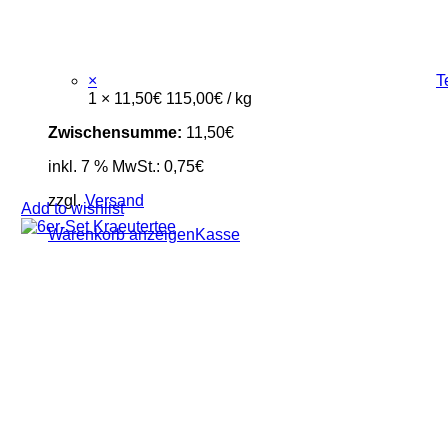
×
T
1 ×
11,50
€
115,00
€
/
kg
Zwischensumme:
11,50
€
inkl. 7 % MwSt.:
0,75
€
zzgl.
Versand
Add to wishlist
Warenkorb anzeigen
Kasse