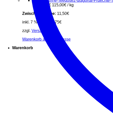
×
1 ×
11,50
€
115,00
€
/
kg
Zwischensumme:
11,50
€
inkl. 7 % MwSt.:
0,75
€
zzgl.
Versand
Warenkorb anzeigen
Kasse
Warenkorb