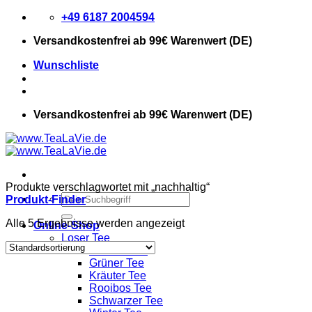
Zum
+49 6187 2004594
Inhalt
Versandkostenfrei
ab 99€ Warenwert (DE)
springen
Wunschliste
Versandkostenfrei
ab 99€ Warenwert (DE)
Produkte verschlagwortet mit „nachhaltig“
Suchen
Produkt-Finder
nach:
Alle 5 Ergebnisse werden angezeigt
Online-Shop
Loser Tee
Früchte Tee
Grüner Tee
Kräuter Tee
Rooibos Tee
Schwarzer Tee