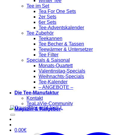
Winter Tee
Tee im Set
Tea For One Sets
2er Sets
6er Sets
Tee-Adventskalender
Tee Zubehör
Teekannen
Tee Becher & Tassen
Teewärmer & Untersetzer
Tee Filter
Specials & Saisonal
Monats-Quartett
Valentinstag-Specials
Weihnachts-Specials
Tee-Kalender
– ANGEBOTE –
Die Tee-Manufaktur
Kontakt
TeaLaVie-Community
Magazin & Ratgeber
0,00
€