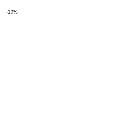
Preis
Preis
war:
ist:
-10%
19,95€
17,95€.