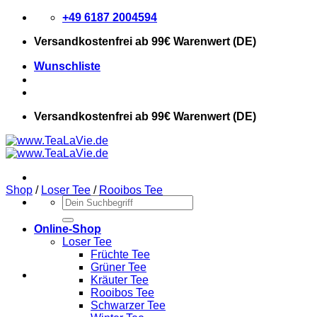
Zum
+49 6187 2004594
Inhalt
Versandkostenfrei
ab 99€ Warenwert (DE)
springen
Wunschliste
Versandkostenfrei
ab 99€ Warenwert (DE)
Shop
/
Loser Tee
/
Rooibos Tee
Suchen
nach:
Online-Shop
Loser Tee
Früchte Tee
Grüner Tee
Kräuter Tee
Rooibos Tee
Schwarzer Tee