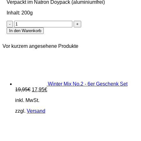
Verpackt im Natron Doypack (aluminiumfrei)
Inhalt: 200g
Naschkatze
(Refill
In den Warenkorb
2-
fach)
Menge
Vor kurzem angesehene Produkte
Winter Mix No.2 - 6er Geschenk Set
Ursprünglicher
Aktueller
19,95
€
17,95
€
Preis
Preis
inkl. MwSt.
war:
ist:
19,95€
17,95€.
zzgl.
Versand