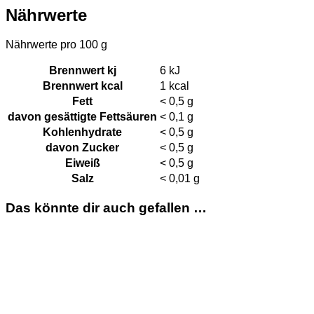
Nährwerte
Nährwerte pro 100 g
Brennwert kj
6
kJ
Brennwert kcal
1
kcal
Fett
< 0,5
g
davon
gesättigte Fettsäuren
< 0,1
g
Kohlenhydrate
< 0,5
g
davon
Zucker
< 0,5
g
Eiweiß
< 0,5
g
Salz
< 0,01
g
Das könnte dir auch gefallen …