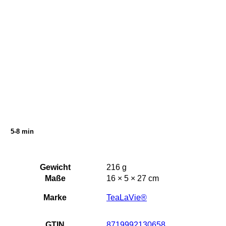
5-8 min
Gewicht
216 g
Maße
16 × 5 × 27 cm
Marke
TeaLaVie®
GTIN
8719992130658