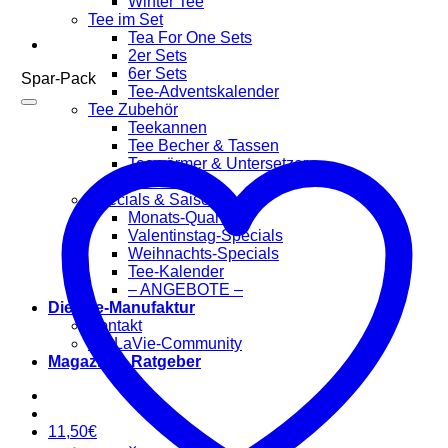
Winter Tee
Tee im Set
Tea For One Sets
2er Sets
6er Sets
Spar-Pack
Tee-Adventskalender
Tee Zubehör
Teekannen
Tee Becher & Tassen
Teewärmer & Untersetzer
Tee Filter
Specials & Saisonal
Monats-Quartett
Valentinstag-Specials
Weihnachts-Specials
Tee-Kalender
– ANGEBOTE –
Die Tee-Manufaktur
Kontakt
TeaLaVie-Community
Magazin & Ratgeber
11,50
€