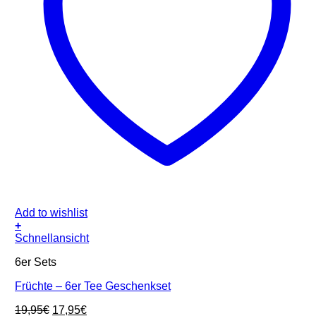
Add to wishlist
+
Schnellansicht
6er Sets
Früchte – 6er Tee Geschenkset
Ursprünglicher
Aktueller
19,95
€
17,95
€