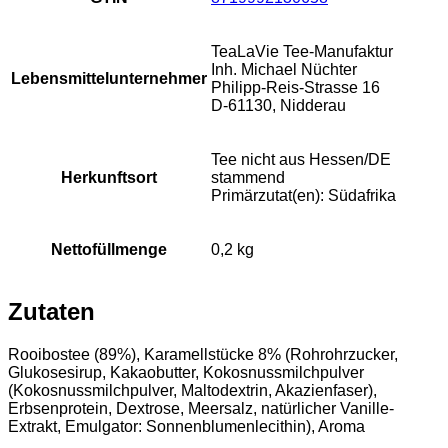
TeaLaVie Tee-Manufaktur
Inh. Michael Nüchter
Lebensmittelunternehmer
Philipp-Reis-Strasse 16
D-61130, Nidderau
Tee nicht aus Hessen/DE
Herkunftsort
stammend
Primärzutat(en): Südafrika
Nettofüllmenge
0,2 kg
Zutaten
Rooibostee (89%), Karamellstücke 8% (Rohrohrzucker,
Glukosesirup, Kakaobutter, Kokosnussmilchpulver
(Kokosnussmilchpulver, Maltodextrin, Akazienfaser),
Erbsenprotein, Dextrose, Meersalz, natürlicher Vanille-
Extrakt, Emulgator: Sonnenblumenlecithin), Aroma