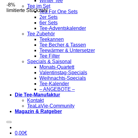
Winter Tee
-8%
Tee im Set
limitierte Stückzahl
Tea For One Sets
2er Sets
6er Sets
Tee-Adventskalender
Tee Zubehör
Teekannen
Tee Becher & Tassen
Teewärmer & Untersetzer
Tee Filter
Specials & Saisonal
Monats-Quartett
Valentinstag-Specials
Weihnachts-Specials
Tee-Kalender
– ANGEBOTE –
Die Tee-Manufaktur
Kontakt
TeaLaVie-Community
Magazin & Ratgeber
0,00
€