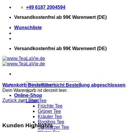
Zum
+49 6187 2004594
Inhalt
Versandkostenfrei
ab 99€ Warenwert (DE)
springen
Wunschliste
Versandkostenfrei
ab 99€ Warenwert (DE)
Suchen
Warenkorb
Bestellübersicht
Bestellung abgeschlossen
nach:
Dein Warenkorb ist derzeit leer.
Online-Shop
Zurück zum Shop
Loser Tee
Früchte Tee
Grüner Tee
Kräuter Tee
Rooibos Tee
Kunden Highlights
Schwarzer Tee