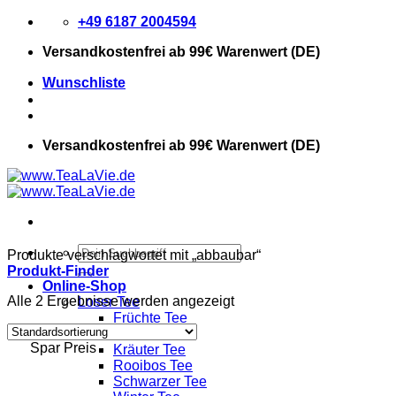
Zum
+49 6187 2004594
Inhalt
Versandkostenfrei
ab 99€ Warenwert (DE)
springen
Wunschliste
Versandkostenfrei
ab 99€ Warenwert (DE)
Suchen
Produkte verschlagwortet mit „abbaubar“
nach:
Produkt-Finder
Online-Shop
Alle 2 Ergebnisse werden angezeigt
Loser Tee
Früchte Tee
Grüner Tee
Spar Preis
Kräuter Tee
Rooibos Tee
Schwarzer Tee