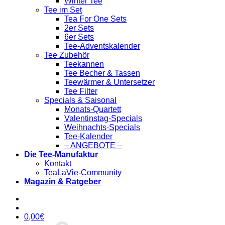
Winter Tee
Tee im Set
Tea For One Sets
2er Sets
6er Sets
Tee-Adventskalender
Tee Zubehör
Teekannen
Tee Becher & Tassen
Teewärmer & Untersetzer
Tee Filter
Specials & Saisonal
Monats-Quartett
Valentinstag-Specials
Weihnachts-Specials
Tee-Kalender
– ANGEBOTE –
Die Tee-Manufaktur
Kontakt
TeaLaVie-Community
Magazin & Ratgeber
0,00
€