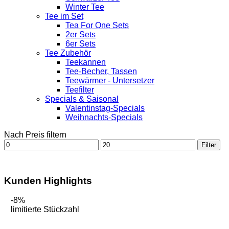
Winter Tee
Tee im Set
Tea For One Sets
2er Sets
6er Sets
Tee Zubehör
Teekannen
Tee-Becher, Tassen
Teewärmer - Untersetzer
Teefilter
Specials & Saisonal
Valentinstag-Specials
Weihnachts-Specials
Nach Preis filtern
Min.
Max.
Filter
Preis
Preis
Kunden Highlights
-8%
limitierte Stückzahl