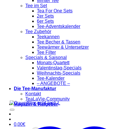
Winter Tee
Tee im Set
Tea For One Sets
2er Sets
6er Sets
Tee-Adventskalender
Tee Zubehör
Teekannen
Tee Becher & Tassen
Teewärmer & Untersetzer
Tee Filter
Specials & Saisonal
Monats-Quartett
Valentinstag-Specials
Weihnachts-Specials
Tee-Kalender
– ANGEBOTE –
Die Tee-Manufaktur
Kontakt
TeaLaVie-Community
Magazin & Ratgeber
0,00
€