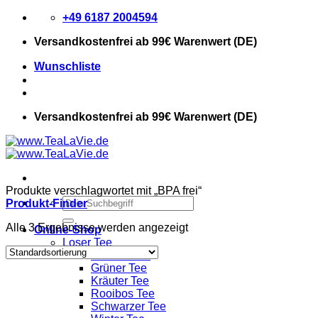
Zum
+49 6187 2004594
Inhalt
Versandkostenfrei
ab 99€ Warenwert (DE)
springen
Wunschliste
Versandkostenfrei
ab 99€ Warenwert (DE)
Produkte verschlagwortet mit „BPA frei“
Suchen
Produkt-Finder
nach:
Alle 3 Ergebnisse werden angezeigt
Online-Shop
Loser Tee
Früchte Tee
Grüner Tee
Kräuter Tee
Rooibos Tee
Schwarzer Tee