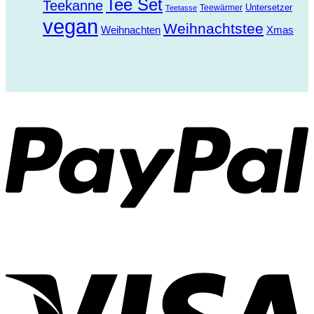
Tee Set
Teekanne
Untersetzer
Teewärmer
Teetasse
vegan
Weihnachtstee
Weihnachten
Xmas
P
V