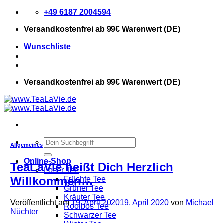
Zum
+49 6187 2004594
Inhalt
Versandkostenfrei
ab 99€ Warenwert (DE)
springen
Wunschliste
Versandkostenfrei
ab 99€ Warenwert (DE)
Suchen
Allgemeines
nach:
Online-Shop
TeaLaVie heißt Dich Herzlich
Loser Tee
Willkommen…
Früchte Tee
Grüner Tee
Kräuter Tee
Veröffentlicht am
19. April 2020
19. April 2020
von
Michael
Rooibos Tee
Nüchter
Schwarzer Tee