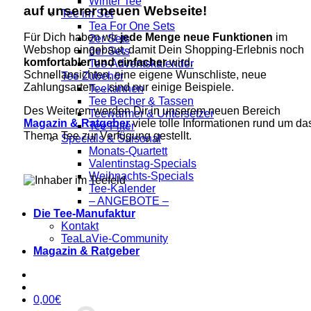
Winter Tee
auf unserer neuen Webseite!
Tee im Set
Tea For One Sets
Für Dich haben wir
jede Menge neue Funktionen
im
2er Sets
Webshop eingebaut, damit Dein Shopping-Erlebnis noch
6er Sets
komfortabler und einfacher
wird.
Tee-Adventskalender
Schnellansichten, eine eigene Wunschliste, neue
Tee Zubehör
Zahlungsarten… sind nur einige Beispiele.
Teekannen
Tee Becher & Tassen
Des Weiteren werden Dir in unserem neuen Bereich
Teewärmer & Untersetzer
Magazin & Ratgeber
viele tolle Informationen rund um da
Tee Filter
Thema Tee zur Verfügung gestellt.
Specials & Saisonal
Monats-Quartett
Valentinstag-Specials
Weihnachts-Specials
Tee-Kalender
– ANGEBOTE –
Die Tee-Manufaktur
Kontakt
TeaLaVie-Community
Magazin & Ratgeber
0,00
€