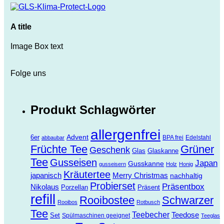
A title
Image Box text
Folge uns
Produkt Schlagwörter
allergenfrei
Advent
6er
BPA frei
Edelstahl
abbaubar
Früchte Tee
Grüner
Geschenk
Glas
Glaskanne
Tee
Gusseisen
Japan
Gusskanne
gusseisern
Holz
Honig
Kräutertee
Merry Christmas
japanisch
nachhaltig
Probierset
Präsentbox
Nikolaus
Porzellan
Präsent
refill
Rooibostee
Schwarzer
Rooibos
Rotbusch
Tee
Teebecher
Teedose
Set
Spülmaschinen geeignet
Teeglas