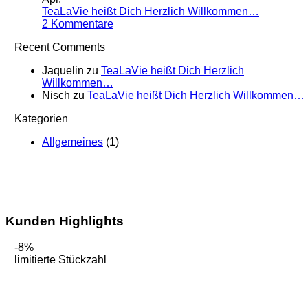
TeaLaVie heißt Dich Herzlich Willkommen…
zu
2 Kommentare
TeaLaVie
Recent Comments
heißt
Dich
Jaquelin
zu
TeaLaVie heißt Dich Herzlich
Herzlich
Willkommen…
Willkommen…
Nisch
zu
TeaLaVie heißt Dich Herzlich Willkommen…
Kategorien
Allgemeines
(1)
Kunden Highlights
-8%
limitierte Stückzahl