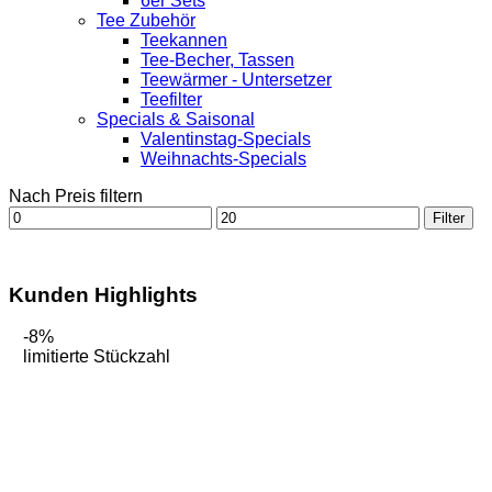
6er Sets
Tee Zubehör
Teekannen
Tee-Becher, Tassen
Teewärmer - Untersetzer
Teefilter
Specials & Saisonal
Valentinstag-Specials
Weihnachts-Specials
Nach Preis filtern
Min.
Max.
Filter
Preis
Preis
Kunden Highlights
-8%
limitierte Stückzahl