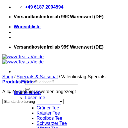
Zum
+49 6187 2004594
Inhalt
Versandkostenfrei
ab 99€ Warenwert (DE)
springen
Wunschliste
Versandkostenfrei
ab 99€ Warenwert (DE)
Shop
/
Specials & Saisonal
/
Valentinstag-Specials
Suchen
Produkt-Finder
nach:
Alle 2 Ergebnisse werden angezeigt
Online-Shop
Loser Tee
Früchte Tee
Grüner Tee
Kräuter Tee
Rooibos Tee
Schwarzer Tee