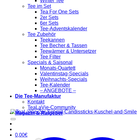
Winter Tee
Tee im Set
Tea For One Sets
2er Sets
6er Sets
Tee-Adventskalender
Tee Zubehör
Teekannen
Tee Becher & Tassen
Teewärmer & Untersetzer
Tee Filter
Specials & Saisonal
Monats-Quartett
Valentinstag-Specials
Weihnachts-Specials
Tee-Kalender
– ANGEBOTE –
Die Tee-Manufaktur
Kontakt
TeaLaVie-Community
Magazin & Ratgeber
0,00
€