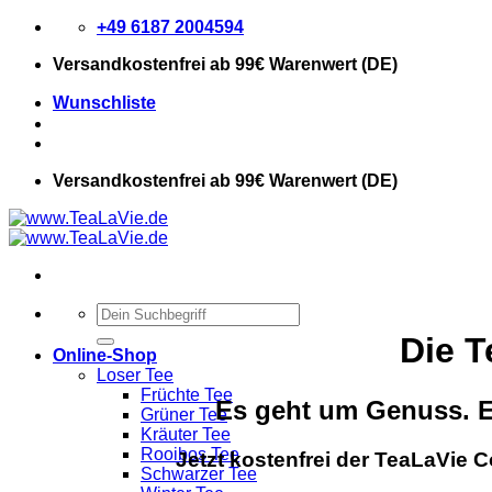
Zum
+49 6187 2004594
Inhalt
Versandkostenfrei
ab 99€ Warenwert (DE)
springen
Wunschliste
Versandkostenfrei
ab 99€ Warenwert (DE)
Suchen
nach:
Die 
Online-Shop
Loser Tee
Früchte Tee
Es geht um Genuss. E
Grüner Tee
Kräuter Tee
Rooibos Tee
Jetzt kostenfrei der TeaLaVie 
Schwarzer Tee