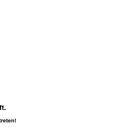
t.
reten!