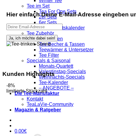
Winter Tee
Tee im Set
Tea For One Sets
Hier einfach Deine E-Mail-Adresse eingeben u
2er Sets
6er Sets
Tee-Adventskalender
Tee Zubehör
Teekannen
Tee Becher & Tassen
Teewärmer & Untersetzer
Tee Filter
Specials & Saisonal
Monats-Quartett
Valentinstag-Specials
Kunden Highlights
Weihnachts-Specials
Tee-Kalender
-8%
– ANGEBOTE –
limitierte Stückzahl
Die Tee-Manufaktur
Kontakt
TeaLaVie-Community
Magazin & Ratgeber
0,00
€