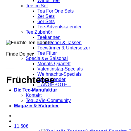
Winter Tee
Tee im Set
Tea For One Sets
2er Sets
6er Sets
Tee-Adventskalender
Tee Zubehör
Teekannen
Tee Becher & Tassen
Teewärmer & Untersetzer
Tee Filter
Finde Deinen
Specials & Saisonal
Monats-Quartett
___
Valentinstag-Specials
Weihnachts-Specials
Früchtetee
Tee-Kalender
– ANGEBOTE –
Die Tee-Manufaktur
Kontakt
TeaLaVie-Community
Magazin & Ratgeber
11,50
€