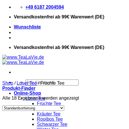
Zum
+49 6187 2004594
Inhalt
Versandkostenfrei
ab 99€ Warenwert (DE)
springen
Wunschliste
Versandkostenfrei
ab 99€ Warenwert (DE)
Suchen
Shop
/
Loser Tee
/
Früchte Tee
nach:
Produkt-Finder
Online-Shop
Alle 18 Ergebnisse werden angezeigt
Loser Tee
Früchte Tee
Grüner Tee
Kräuter Tee
Rooibos Tee
Schwarzer Tee