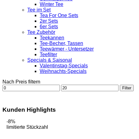
Winter Tee
Tee im Set
Tea For One Sets
2er Sets
6er Sets
Tee Zubehör
Teekannen
Tee-Becher, Tassen
Teewärmer - Untersetzer
Teefilter
Specials & Saisonal
Valentinstag-Specials
Weihnachts-Specials
Nach Preis filtern
Min.
Max.
Filter
Preis
Preis
Kunden Highlights
-8%
limitierte Stückzahl