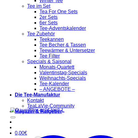
Winter Tee
Tee im Set
Tea For One Sets
2er Sets
6er Sets
Tee-Adventskalender
Tee Zubehör
Teekannen
Tee Becher & Tassen
Teewärmer & Untersetzer
Tee Filter
Specials & Saisonal
Monats-Quartett
Valentinstag-Specials
Weihnachts-Specials
Tee-Kalender
– ANGEBOTE –
Die Tee-Manufaktur
Kontakt
TeaLaVie-Community
Magazin & Ratgeber
0,00
€