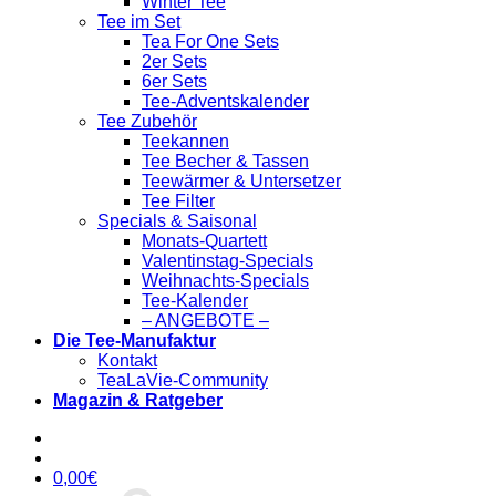
Winter Tee
Tee im Set
Tea For One Sets
2er Sets
6er Sets
Tee-Adventskalender
Tee Zubehör
Teekannen
Tee Becher & Tassen
Teewärmer & Untersetzer
Tee Filter
Specials & Saisonal
Monats-Quartett
Valentinstag-Specials
Weihnachts-Specials
Tee-Kalender
– ANGEBOTE –
Die Tee-Manufaktur
Kontakt
TeaLaVie-Community
Magazin & Ratgeber
0,00
€