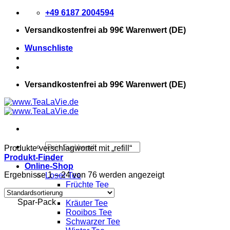
Zum
+49 6187 2004594
Inhalt
Versandkostenfrei
ab 99€ Warenwert (DE)
springen
Wunschliste
Versandkostenfrei
ab 99€ Warenwert (DE)
Suchen
Produkte verschlagwortet mit „refill“
nach:
Produkt-Finder
Online-Shop
Ergebnisse 1 – 24 von 76 werden angezeigt
Loser Tee
Früchte Tee
Grüner Tee
Spar-Pack
Kräuter Tee
Rooibos Tee
Schwarzer Tee