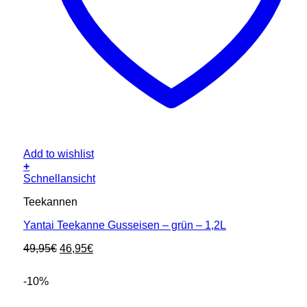
Add to wishlist
+
Schnellansicht
Teekannen
Yantai Teekanne Gusseisen – grün – 1,2L
Ursprünglicher
Aktueller
49,95
€
46,95
€
Preis
Preis
war:
ist:
-10%
49,95€
46,95€.