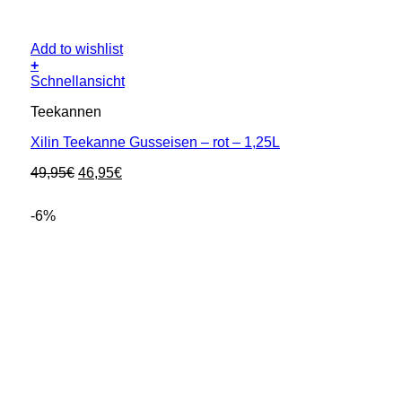
Add to wishlist
+
Schnellansicht
Teekannen
Xilin Teekanne Gusseisen – rot – 1,25L
Ursprünglicher
Aktueller
49,95
€
46,95
€
Preis
Preis
war:
ist:
-6%
49,95€
46,95€.