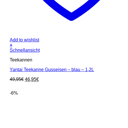
Add to wishlist
+
Schnellansicht
Teekannen
Yantai Teekanne Gusseisen – blau – 1,2L
Ursprünglicher
Aktueller
49,95
€
46,95
€
Preis
Preis
war:
ist:
-6%
49,95€
46,95€.