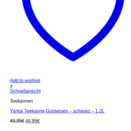
Add to wishlist
+
Schnellansicht
Teekannen
Yantai Teekanne Gusseisen – schwarz – 1,2L
Ursprünglicher
Aktueller
49,95
€
44,95
€
Preis
Preis