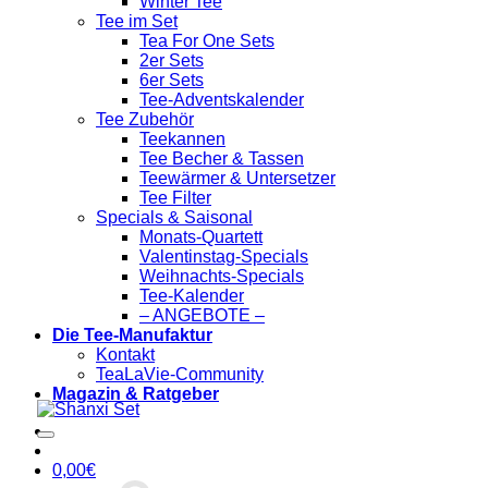
Winter Tee
Tee im Set
Tea For One Sets
2er Sets
6er Sets
Tee-Adventskalender
Tee Zubehör
Teekannen
Tee Becher & Tassen
Teewärmer & Untersetzer
Tee Filter
Specials & Saisonal
Monats-Quartett
Valentinstag-Specials
Weihnachts-Specials
Tee-Kalender
– ANGEBOTE –
Die Tee-Manufaktur
Kontakt
TeaLaVie-Community
Magazin & Ratgeber
0,00
€