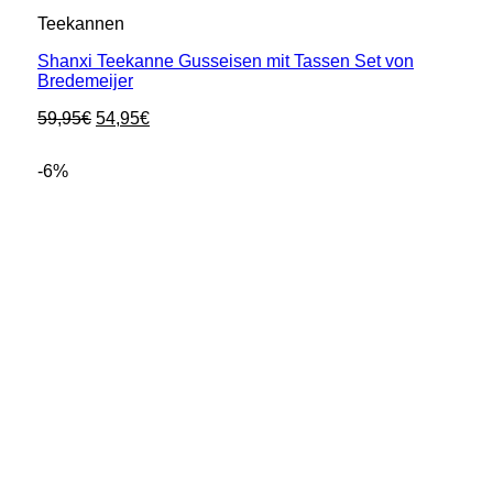
Teekannen
Shanxi Teekanne Gusseisen mit Tassen Set von
Bredemeijer
Ursprünglicher
Aktueller
59,95
€
54,95
€
Preis
Preis
war:
ist:
-6%
59,95€
54,95€.