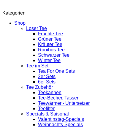
war:
ist:
49,95€
44,95€.
Kategorien
Shop
Loser Tee
Früchte Tee
Grüner Tee
Kräuter Tee
Rooibos Tee
Schwarzer Tee
Winter Tee
Tee im Set
Tea For One Sets
2er Sets
6er Sets
Tee Zubehör
Teekannen
Tee-Becher, Tassen
Teewärmer - Untersetzer
Teefilter
Specials & Saisonal
Valentinstag-Specials
Weihnachts-Specials