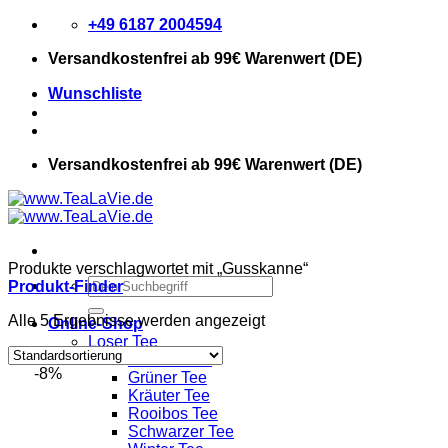
Zum
+49 6187 2004594
Inhalt
Versandkostenfrei
ab 99€ Warenwert (DE)
springen
Wunschliste
Versandkostenfrei
ab 99€ Warenwert (DE)
Produkte verschlagwortet mit „Gusskanne“
Suchen
Produkt-Finder
nach:
Alle 5 Ergebnisse werden angezeigt
Online-Shop
Loser Tee
Früchte Tee
-8%
Grüner Tee
Kräuter Tee
Rooibos Tee
Schwarzer Tee