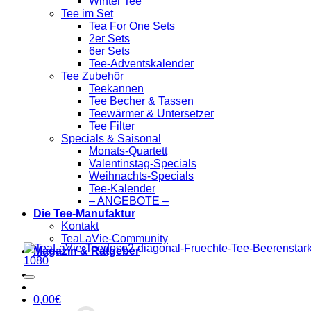
Winter Tee
Tee im Set
Tea For One Sets
2er Sets
6er Sets
Tee-Adventskalender
Tee Zubehör
Teekannen
Tee Becher & Tassen
Teewärmer & Untersetzer
Tee Filter
Specials & Saisonal
Monats-Quartett
Valentinstag-Specials
Weihnachts-Specials
Tee-Kalender
– ANGEBOTE –
Die Tee-Manufaktur
Kontakt
TeaLaVie-Community
Magazin & Ratgeber
0,00
€