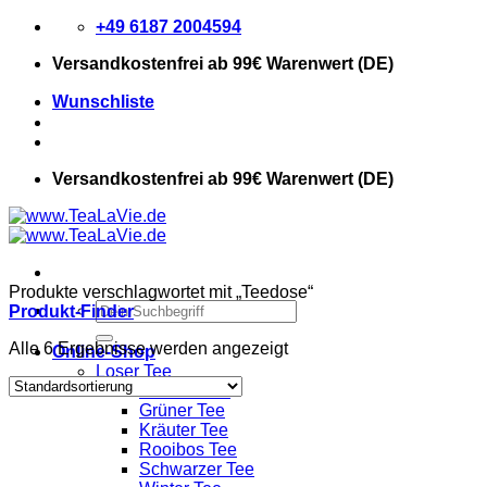
Zum
+49 6187 2004594
Inhalt
Versandkostenfrei
ab 99€ Warenwert (DE)
springen
Wunschliste
Versandkostenfrei
ab 99€ Warenwert (DE)
Produkte verschlagwortet mit „Teedose“
Suchen
Produkt-Finder
nach:
Alle 6 Ergebnisse werden angezeigt
Online-Shop
Loser Tee
Früchte Tee
Grüner Tee
Kräuter Tee
Rooibos Tee
Schwarzer Tee