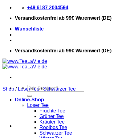
Zum
+49 6187 2004594
Inhalt
Versandkostenfrei
ab 99€ Warenwert (DE)
springen
Wunschliste
Versandkostenfrei
ab 99€ Warenwert (DE)
Suchen
Shop
/
Loser Tee
/
Schwarzer Tee
nach:
Online-Shop
Loser Tee
Früchte Tee
Grüner Tee
Kräuter Tee
Rooibos Tee
Schwarzer Tee