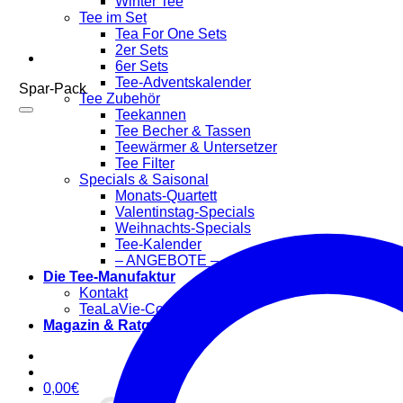
Winter Tee
Tee im Set
Tea For One Sets
2er Sets
6er Sets
Tee-Adventskalender
Spar-Pack
Tee Zubehör
Teekannen
Tee Becher & Tassen
Teewärmer & Untersetzer
Tee Filter
Specials & Saisonal
Monats-Quartett
Valentinstag-Specials
Weihnachts-Specials
Tee-Kalender
– ANGEBOTE –
Die Tee-Manufaktur
Kontakt
TeaLaVie-Community
Magazin & Ratgeber
0,00
€