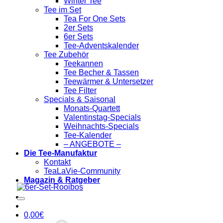
Winter Tee
Tee im Set
Tea For One Sets
2er Sets
6er Sets
Tee-Adventskalender
Tee Zubehör
Teekannen
Tee Becher & Tassen
Teewärmer & Untersetzer
Tee Filter
Specials & Saisonal
Monats-Quartett
Valentinstag-Specials
Weihnachts-Specials
Tee-Kalender
– ANGEBOTE –
Die Tee-Manufaktur
Kontakt
TeaLaVie-Community
Magazin & Ratgeber
0,00
€