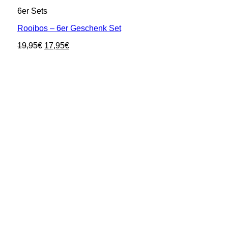
6er Sets
Rooibos – 6er Geschenk Set
Ursprünglicher
Aktueller
19,95
€
17,95
€
Preis
Preis
war:
ist:
19,95€
17,95€.