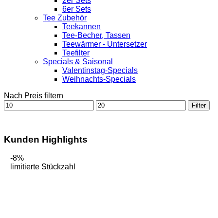
2er Sets
6er Sets
Tee Zubehör
Teekannen
Tee-Becher, Tassen
Teewärmer - Untersetzer
Teefilter
Specials & Saisonal
Valentinstag-Specials
Weihnachts-Specials
Nach Preis filtern
Min.
Max.
Filter
Preis
Preis
Kunden Highlights
-8%
limitierte Stückzahl