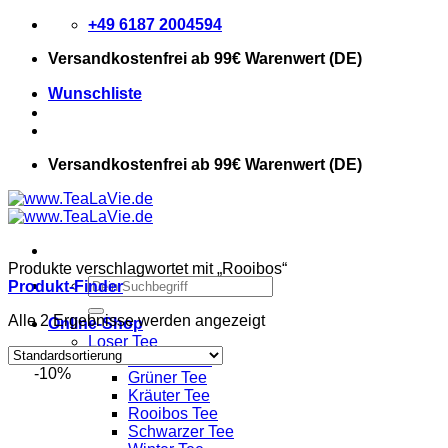
Zum
+49 6187 2004594
Inhalt
Versandkostenfrei
ab 99€ Warenwert (DE)
springen
Wunschliste
Versandkostenfrei
ab 99€ Warenwert (DE)
Produkte verschlagwortet mit „Rooibos“
Suchen
Produkt-Finder
nach:
Alle 2 Ergebnisse werden angezeigt
Online-Shop
Loser Tee
Früchte Tee
-10%
Grüner Tee
Kräuter Tee
Rooibos Tee
Schwarzer Tee