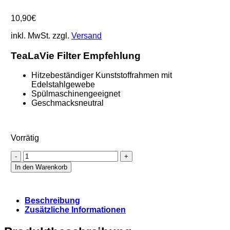
10,90
€
inkl. MwSt.
zzgl.
Versand
TeaLaVie Filter Empfehlung
Hitzebeständiger Kunststoffrahmen mit
Edelstahlgewebe
Spülmaschinengeeignet
Geschmacksneutral
Vorrätig
Dauerfilter
gold
In den Warenkorb
schwimmend
-
Finum®
Beschreibung
Größe
Zusätzliche Informationen
L
Menge