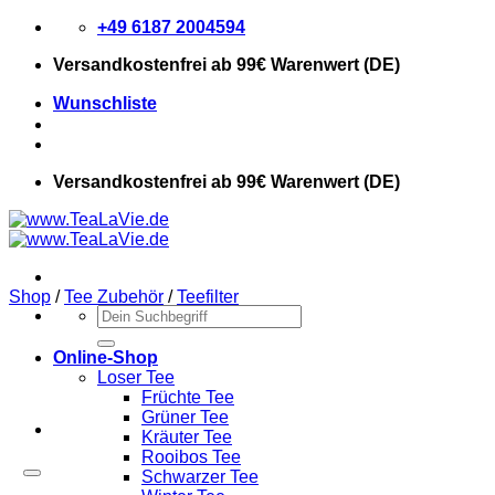
Zum
+49 6187 2004594
Inhalt
Versandkostenfrei
ab 99€ Warenwert (DE)
springen
Wunschliste
Versandkostenfrei
ab 99€ Warenwert (DE)
Shop
/
Tee Zubehör
/
Teefilter
Suchen
nach:
Online-Shop
Loser Tee
Früchte Tee
Grüner Tee
Kräuter Tee
Rooibos Tee
Schwarzer Tee