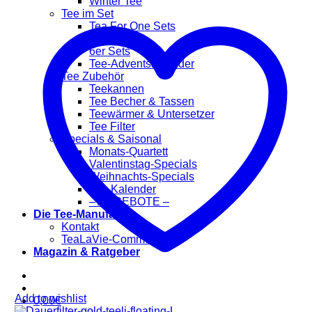
Winter Tee
Tee im Set
Tea For One Sets
2er Sets
6er Sets
Tee-Adventskalender
Tee Zubehör
Teekannen
Tee Becher & Tassen
Teewärmer & Untersetzer
Tee Filter
Specials & Saisonal
Monats-Quartett
Valentinstag-Specials
Weihnachts-Specials
Tee-Kalender
– ANGEBOTE –
Die Tee-Manufaktur
Kontakt
TeaLaVie-Community
Magazin & Ratgeber
Add to wishlist
0,00
€