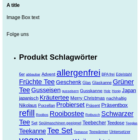
A title
Image Box text
Folge uns
Produkt Schlagwörter
allergenfrei
Advent
6er
BPA frei
Edelstahl
abbaubar
Früchte Tee
Grüner
Geschenk
Glas
Glaskanne
Tee
Gusseisen
Japan
Gusskanne
gusseisern
Holz
Honig
Kräutertee
Merry Christmas
japanisch
nachhaltig
Probierset
Präsentbox
Nikolaus
Porzellan
Präsent
refill
Rooibostee
Schwarzer
Rooibos
Rotbusch
Tee
Teebecher
Teedose
Set
Spülmaschinen geeignet
Teeglas
Tee Set
Teekanne
Untersetzer
Teewärmer
Teetasse