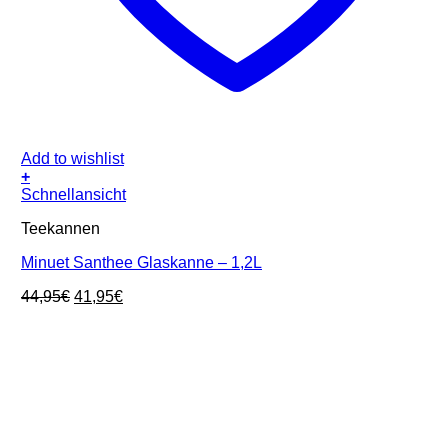
Add to wishlist
+
Schnellansicht
Teekannen
Minuet Santhee Glaskanne – 1,2L
Ursprünglicher
Aktueller
44,95
€
41,95
€
Preis
Preis
war:
ist:
44,95€
41,95€.