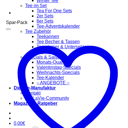
Winter Tee
Tee im Set
Tea For One Sets
2er Sets
6er Sets
Spar-Pack
Tee-Adventskalender
Tee Zubehör
Teekannen
Tee Becher & Tassen
Teewärmer & Untersetzer
Tee Filter
Specials & Saisonal
Monats-Quartett
Valentinstag-Specials
Weihnachts-Specials
Tee-Kalender
– ANGEBOTE –
Die Tee-Manufaktur
Kontakt
TeaLaVie-Community
Magazin & Ratgeber
0,00
€