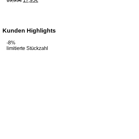
19,95
€
17,95
€
Preis
Preis
war:
ist:
19,95€
17,95€.
Kunden Highlights
-8%
limitierte Stückzahl