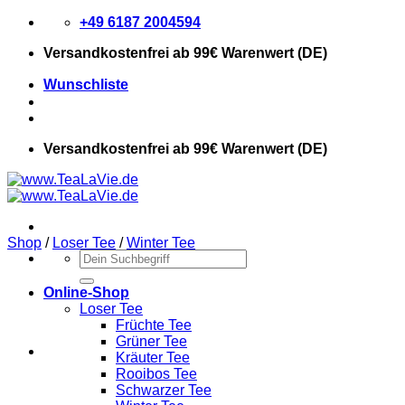
Zum
+49 6187 2004594
Inhalt
Versandkostenfrei
ab 99€ Warenwert (DE)
springen
Wunschliste
Versandkostenfrei
ab 99€ Warenwert (DE)
Shop
/
Loser Tee
/
Winter Tee
Suchen
nach:
Online-Shop
Loser Tee
Früchte Tee
Grüner Tee
Kräuter Tee
Rooibos Tee
Schwarzer Tee