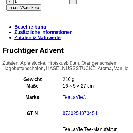
Fruchtiger
Advent
In den Warenkorb
(Refill
2-
fach)
Beschreibung
Menge
Zusätzliche Informationen
Zutaten & Nährwerte
Fruchtiger Advent
Zutaten: Apfelstücke, Hibiskusblüten, Orangenschalen,
Hagebuttenschalen, HASELNUSSSTÜCKE, Aroma, Vanille
Gewicht
216 g
Maße
16 × 5 × 27 cm
Marke
TeaLaVie®
GTIN
8720254373454
TeaLaVie Tee-Manufaktur