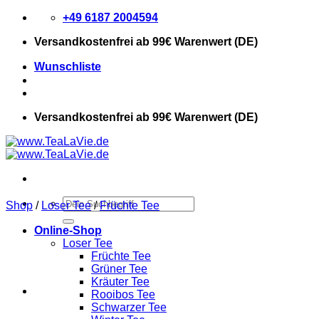
Zum
+49 6187 2004594
Inhalt
Versandkostenfrei
ab 99€ Warenwert (DE)
springen
Wunschliste
Versandkostenfrei
ab 99€ Warenwert (DE)
Suchen
Shop
/
Loser Tee
/
Früchte Tee
nach:
Online-Shop
Loser Tee
Früchte Tee
Grüner Tee
Kräuter Tee
Rooibos Tee
Schwarzer Tee