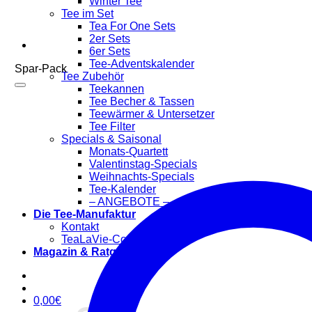
Winter Tee
Tee im Set
Tea For One Sets
2er Sets
6er Sets
Tee-Adventskalender
Spar-Pack
Tee Zubehör
Teekannen
Tee Becher & Tassen
Teewärmer & Untersetzer
Tee Filter
Specials & Saisonal
Monats-Quartett
Valentinstag-Specials
Weihnachts-Specials
Tee-Kalender
– ANGEBOTE –
Die Tee-Manufaktur
Kontakt
TeaLaVie-Community
Magazin & Ratgeber
0,00
€