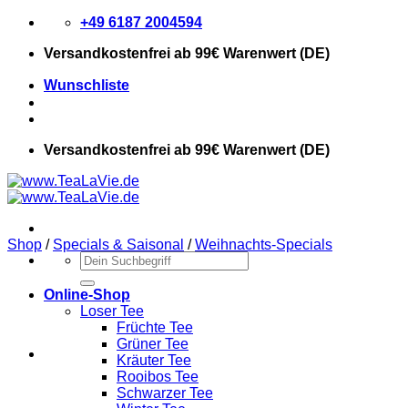
Zum
+49 6187 2004594
Inhalt
Versandkostenfrei
ab 99€ Warenwert (DE)
springen
Wunschliste
Versandkostenfrei
ab 99€ Warenwert (DE)
Shop
/
Specials & Saisonal
/
Weihnachts-Specials
Suchen
nach:
Online-Shop
Loser Tee
Früchte Tee
Grüner Tee
Kräuter Tee
Rooibos Tee
Schwarzer Tee