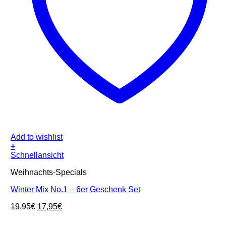
Add to wishlist
+
Schnellansicht
Weihnachts-Specials
Winter Mix No.1 – 6er Geschenk Set
Ursprünglicher
Aktueller
19,95
€
17,95
€
Preis
Preis
war:
ist: