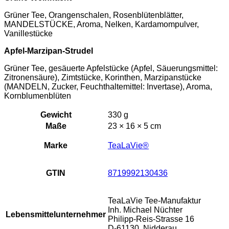
Grüner Tee, Orangenschalen, Rosenblütenblätter,
MANDELSTÜCKE, Aroma, Nelken, Kardamompulver,
Vanillestücke
Apfel-Marzipan-Strudel
Grüner Tee, gesäuerte Apfelstücke (Apfel, Säuerungsmittel:
Zitronensäure), Zimtstücke, Korinthen, Marzipanstücke
(MANDELN, Zucker, Feuchthaltemittel: Invertase), Aroma,
Kornblumenblüten
Gewicht
330 g
Maße
23 × 16 × 5 cm
Marke
TeaLaVie®
GTIN
8719992130436
TeaLaVie Tee-Manufaktur
Inh. Michael Nüchter
Lebensmittelunternehmer
Philipp-Reis-Strasse 16
D-61130, Nidderau