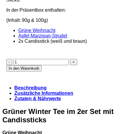
In der Präsentbox enthalten:
(Inhalt: 90g & 100g)
Grüne Weihnacht
Apfel-Marzipan-Strudel
2x Candisstick (weiß und braun)
Grüner
Winter
In den Warenkorb
Tee
-
2er
Beschreibung
Geschenk
Zusätzliche Informationen
Set
Zutaten & Nährwerte
Menge
Grüner Winter Tee im 2er Set mit
Candissticks
Grüne Weihnacht