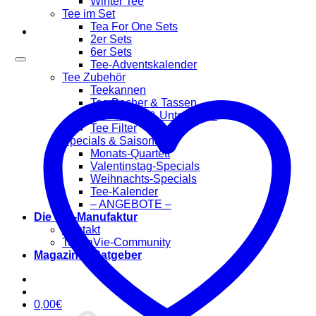
Winter Tee
Tee im Set
Tea For One Sets
2er Sets
6er Sets
Tee-Adventskalender
Tee Zubehör
Teekannen
Tee Becher & Tassen
Teewärmer & Untersetzer
Tee Filter
Specials & Saisonal
Monats-Quartett
Valentinstag-Specials
Weihnachts-Specials
Tee-Kalender
– ANGEBOTE –
Die Tee-Manufaktur
Kontakt
TeaLaVie-Community
Magazin & Ratgeber
0,00
€