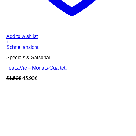
Add to wishlist
+
Schnellansicht
Specials & Saisonal
TeaLaVie – Monats-Quartett
Ursprünglicher
Aktueller
51,50
€
45,90
€
Preis
Preis
war:
ist:
51,50€
45,90€.