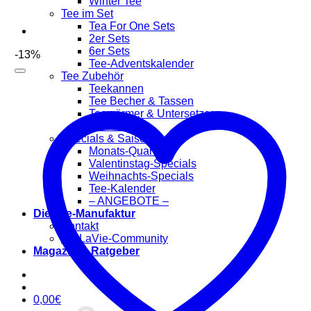
Winter Tee
Tee im Set
Tea For One Sets
2er Sets
6er Sets
-13%
Tee-Adventskalender
Tee Zubehör
Teekannen
Tee Becher & Tassen
Teewärmer & Untersetzer
Tee Filter
Specials & Saisonal
Monats-Quartett
Valentinstag-Specials
Weihnachts-Specials
Tee-Kalender
– ANGEBOTE –
Die Tee-Manufaktur
Kontakt
TeaLaVie-Community
Magazin & Ratgeber
0,00
€