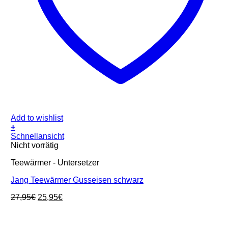
Add to wishlist
+
Schnellansicht
Nicht vorrätig
Teewärmer - Untersetzer
Jang Teewärmer Gusseisen schwarz
Ursprünglicher
Aktueller
27,95
€
25,95
€
Preis
Preis
war:
ist:
27,95€
25,95€.