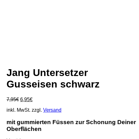
Jang Untersetzer
Gusseisen schwarz
Ursprünglicher
Aktueller
7,95
€
6,95
€
Preis
Preis
inkl. MwSt.
zzgl.
Versand
war:
ist:
7,95€
6,95€.
mit gummierten Füssen zur Schonung Deiner
Oberflächen