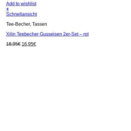
Add to wishlist
+
Schnellansicht
Tee-Becher, Tassen
Xilin Teebecher Gusseisen 2er-Set – rot
Ursprünglicher
Aktueller
18,95
€
16,95
€
Preis
Preis
war:
ist:
18,95€
16,95€.