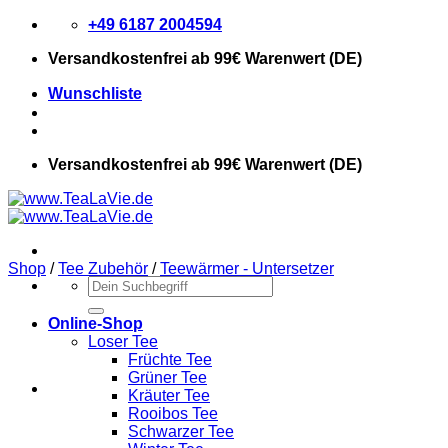
Zum
+49 6187 2004594
Inhalt
Versandkostenfrei
ab 99€ Warenwert (DE)
springen
Wunschliste
Versandkostenfrei
ab 99€ Warenwert (DE)
Shop
/
Tee Zubehör
/
Teewärmer - Untersetzer
Suchen
nach:
Online-Shop
Loser Tee
Früchte Tee
Grüner Tee
Kräuter Tee
Rooibos Tee
Schwarzer Tee