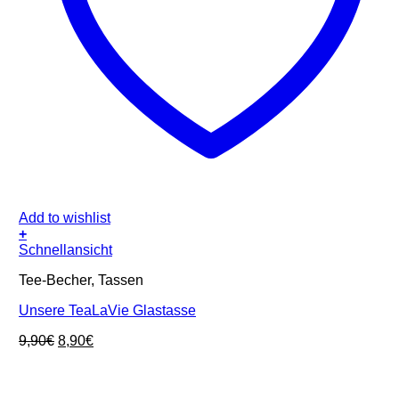
Add to wishlist
+
Schnellansicht
Tee-Becher, Tassen
Unsere TeaLaVie Glastasse
Ursprünglicher
Aktueller
9,90
€
8,90
€
Preis
Preis
war:
ist:
9,90€
8,90€.