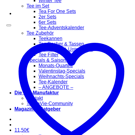
Winter Tee
Tee im Set
Tea For One Sets
2er Sets
6er Sets
Tee-Adventskalender
Tee Zubehör
Teekannen
Tee Becher & Tassen
Teewärmer & Untersetzer
Tee Filter
Specials & Saisonal
Monats-Quartett
Valentinstag-Specials
Weihnachts-Specials
Tee-Kalender
– ANGEBOTE –
Die Tee-Manufaktur
Kontakt
TeaLaVie-Community
Magazin & Ratgeber
11,50
€