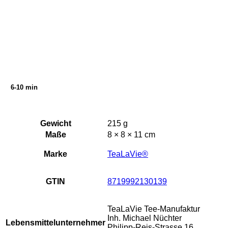
6-10 min
Gewicht
215 g
Maße
8 × 8 × 11 cm
Marke
TeaLaVie®
GTIN
8719992130139
TeaLaVie Tee-Manufaktur
Inh. Michael Nüchter
Lebensmittelunternehmer
Philipp-Reis-Strasse 16