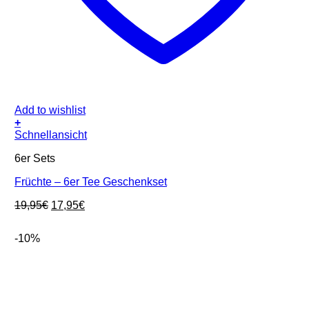
Add to wishlist
+
Schnellansicht
6er Sets
Früchte – 6er Tee Geschenkset
Ursprünglicher
Aktueller
19,95
€
17,95
€
Preis
Preis
war:
ist:
-10%
19,95€
17,95€.