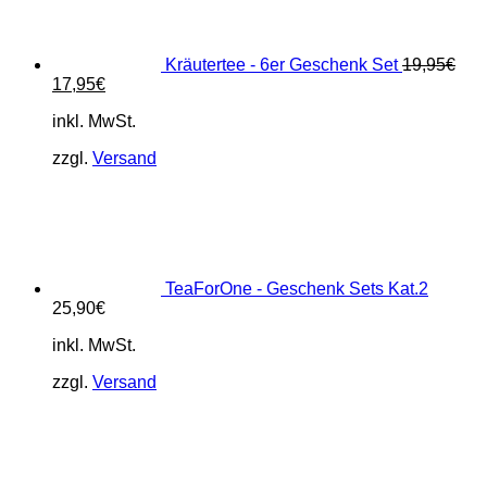
Kräutertee - 6er Geschenk Set
19,95
€
Ursprünglicher
Aktueller
17,95
€
Preis
Preis
inkl. MwSt.
war:
ist:
19,95€
17,95€.
zzgl.
Versand
TeaForOne - Geschenk Sets Kat.2
25,90
€
inkl. MwSt.
zzgl.
Versand