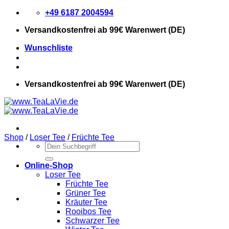
Zum
+49 6187 2004594
Inhalt
Versandkostenfrei
ab 99€ Warenwert (DE)
springen
Wunschliste
Versandkostenfrei
ab 99€ Warenwert (DE)
Shop
/
Loser Tee
/
Früchte Tee
Suchen
nach:
Online-Shop
Loser Tee
Früchte Tee
Grüner Tee
Kräuter Tee
Rooibos Tee
Schwarzer Tee