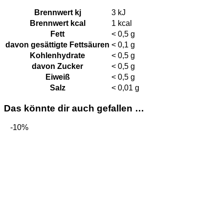
Brennwert kj
3
kJ
Brennwert kcal
1
kcal
Fett
< 0,5
g
davon
gesättigte Fettsäuren
< 0,1
g
Kohlenhydrate
< 0,5
g
davon
Zucker
< 0,5
g
Eiweiß
< 0,5
g
Salz
< 0,01
g
Das könnte dir auch gefallen …
-10%