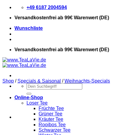
Zum
+49 6187 2004594
Inhalt
Versandkostenfrei
ab 99€ Warenwert (DE)
springen
Wunschliste
Versandkostenfrei
ab 99€ Warenwert (DE)
Shop
/
Specials & Saisonal
/
Weihnachts-Specials
Suchen
nach:
Online-Shop
Loser Tee
Früchte Tee
Grüner Tee
Kräuter Tee
Rooibos Tee
Schwarzer Tee