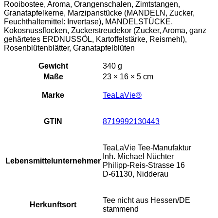
Rooibostee, Aroma, Orangenschalen, Zimtstangen,
Granatapfelkerne, Marzipanstücke (MANDELN, Zucker,
Feuchthaltemittel: Invertase), MANDELSTÜCKE,
Kokosnussflocken, Zuckerstreudekor (Zucker, Aroma, ganz
gehärtetes ERDNUSSÖL, Kartoffelstärke, Reismehl),
Rosenblütenblätter, Granatapfelblüten
Gewicht
340 g
Maße
23 × 16 × 5 cm
Marke
TeaLaVie®
GTIN
8719992130443
TeaLaVie Tee-Manufaktur
Inh. Michael Nüchter
Lebensmittelunternehmer
Philipp-Reis-Strasse 16
D-61130, Nidderau
Tee nicht aus Hessen/DE
Herkunftsort
stammend