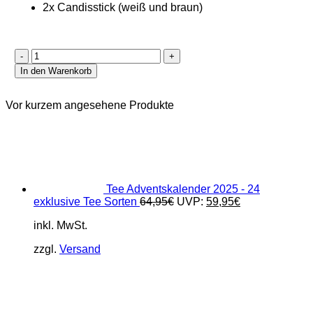
2x Candisstick (weiß und braun)
Rooibos
Winter
In den Warenkorb
Tee
-
2er
Vor kurzem angesehene Produkte
Geschenk
Set
Menge
Tee Adventskalender 2025 - 24
Ursprünglicher
Aktueller
exklusive Tee Sorten
64,95
€
UVP:
59,95
€
Preis
Preis
inkl. MwSt.
war:
ist:
64,95€
59,95€.
zzgl.
Versand