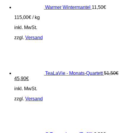
Warmer Wintermantel
11,50
€
115,00
€
/
kg
inkl. MwSt.
zzgl.
Versand
TeaLaVie - Monats-Quartett
51,50
€
Ursprünglicher
Aktueller
45,90
€
Preis
Preis
inkl. MwSt.
war:
ist:
51,50€
45,90€.
zzgl.
Versand