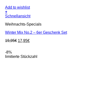
Add to wishlist
+
Schnellansicht
Weihnachts-Specials
Winter Mix No.2 – 6er Geschenk Set
Ursprünglicher
Aktueller
19,95
€
17,95
€
Preis
Preis
war:
ist:
-8%
19,95€
17,95€.
limitierte Stückzahl