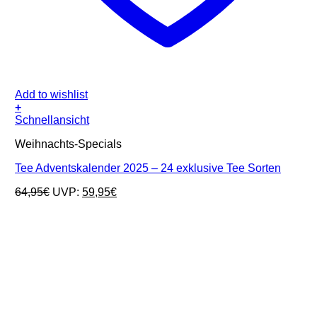
Add to wishlist
+
Schnellansicht
Weihnachts-Specials
Tee Adventskalender 2025 – 24 exklusive Tee Sorten
Ursprünglicher
Aktueller
64,95
€
UVP:
59,95
€
Preis
Preis
war:
ist:
64,95€
59,95€.