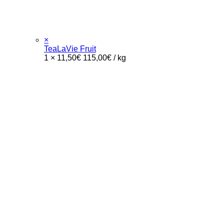
×
TeaLaVie Fruit
1 ×
11,50
€
115,00
€
/
kg