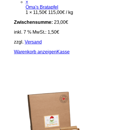
×
Oma's Bratapfel
1 ×
11,50
€
115,00
€
/
kg
Zwischensumme:
23,00
€
inkl. 7 % MwSt.:
1,50
€
zzgl.
Versand
Warenkorb anzeigen
Kasse