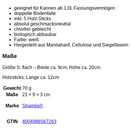
geeignet für Kannen ab 1,0L Fassungsvermögen
doppelte Bodenfalte
inkl. 5 Holz-Sticks
absolut geschmacksneutral
chlorfrei gebleicht
biologisch abbaubar
Farbe: weiß
Hergestellt aus Manilahanf, Cellulose und Siegelfasern
Maße
Größe S: flach – Breite ca. 9cm, Höhe ca. 20cm
Holzsticks: Länge ca. 12cm
Gewicht
70 g
Maße
21 × 9 × 3 cm
Marke
Shamila®
GTIN
4004986567263