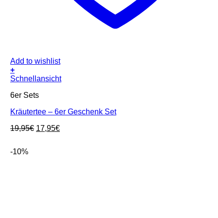
Add to wishlist
+
Schnellansicht
6er Sets
Kräutertee – 6er Geschenk Set
Ursprünglicher
Aktueller
19,95
€
17,95
€
Preis
Preis
war:
ist:
-10%
19,95€
17,95€.