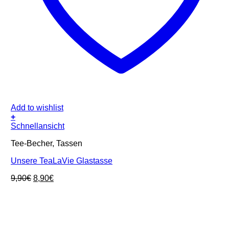
Add to wishlist
+
Schnellansicht
Tee-Becher, Tassen
Unsere TeaLaVie Glastasse
Ursprünglicher
Aktueller
9,90
€
8,90
€
Preis
Preis
war:
ist:
9,90€
8,90€.