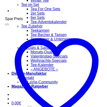
Winter Tee
Tee im Set
Tea For One Sets
2er Sets
6er Sets
Spar Preis
Tee-Adventskalender
Tee Zubehör
Teekannen
Tee Becher & Tassen
Teewärmer & Untersetzer
Tee Filter
Specials & Saisonal
Monats-Quartett
Valentinstag-Specials
Weihnachts-Specials
Tee-Kalender
– ANGEBOTE –
Die Tee-Manufaktur
Kontakt
TeaLaVie-Community
Magazin & Ratgeber
0,00
€