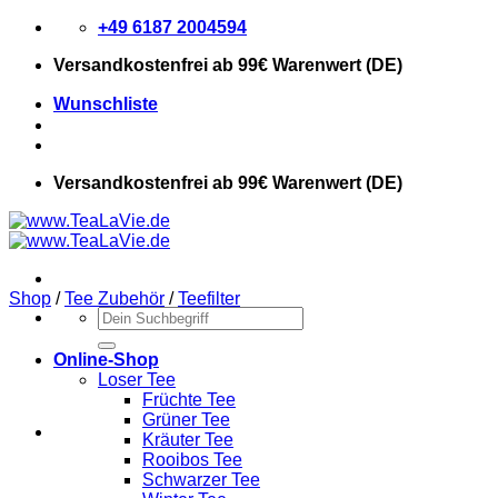
Zum
+49 6187 2004594
Inhalt
Versandkostenfrei
ab 99€ Warenwert (DE)
springen
Wunschliste
Versandkostenfrei
ab 99€ Warenwert (DE)
Shop
/
Tee Zubehör
/
Teefilter
Suchen
nach:
Online-Shop
Loser Tee
Früchte Tee
Grüner Tee
Kräuter Tee
Rooibos Tee
Schwarzer Tee