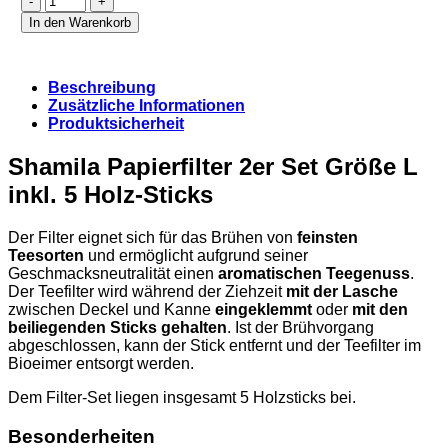
Papierfilter
In den Warenkorb
2er
Set
Größe
Beschreibung
L
Zusätzliche Informationen
inkl.
Produktsicherheit
5
Holz-
Sticks
Shamila Papierfilter 2er Set Größe L
Menge
inkl. 5 Holz-Sticks
Der Filter eignet sich für das Brühen von
feinsten
Teesorten
und ermöglicht aufgrund seiner
Geschmacksneutralität einen
aromatischen Teegenuss
.
Der Teefilter wird während der Ziehzeit
mit der Lasche
zwischen Deckel und Kanne
eingeklemmt
oder
mit den
beiliegenden Sticks gehalten
. Ist der Brühvorgang
abgeschlossen, kann der Stick entfernt und der Teefilter im
Bioeimer entsorgt werden.
Dem Filter-Set liegen insgesamt 5 Holzsticks bei.
Besonderheiten