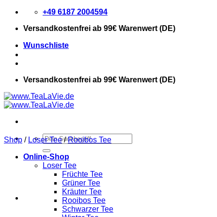
Zum
+49 6187 2004594
Inhalt
Versandkostenfrei
ab 99€ Warenwert (DE)
springen
Wunschliste
Versandkostenfrei
ab 99€ Warenwert (DE)
Suchen
Shop
/
Loser Tee
/
Rooibos Tee
nach:
Online-Shop
Loser Tee
Früchte Tee
Grüner Tee
Kräuter Tee
Rooibos Tee
Schwarzer Tee