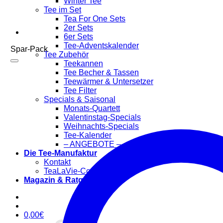
Winter Tee
Tee im Set
Tea For One Sets
2er Sets
6er Sets
Tee-Adventskalender
Spar-Pack
Tee Zubehör
Teekannen
Tee Becher & Tassen
Teewärmer & Untersetzer
Tee Filter
Specials & Saisonal
Monats-Quartett
Valentinstag-Specials
Weihnachts-Specials
Tee-Kalender
– ANGEBOTE –
Die Tee-Manufaktur
Kontakt
TeaLaVie-Community
Magazin & Ratgeber
0,00
€