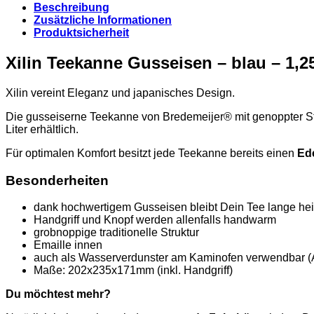
Beschreibung
-
Zusätzliche Informationen
1,25L
Produktsicherheit
Menge
Xilin Teekanne Gusseisen – blau – 1,2
Xilin vereint Eleganz und japanisches Design.
Die gusseiserne Teekanne von Bredemeijer® mit genoppter Struk
Liter erhältlich.
Für optimalen Komfort besitzt jede Teekanne bereits einen
Ede
Besonderheiten
dank hochwertigem Gusseisen bleibt Dein Tee lange he
Handgriff und Knopf werden allenfalls handwarm
grobnoppige traditionelle Struktur
Emaille innen
auch als Wasserverdunster am Kaminofen verwendbar (A
Maße: 202x235x171mm (inkl. Handgriff)
Du möchtest mehr?