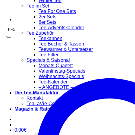
Winter Tee
Tee im Set
Tea For One Sets
2er Sets
6er Sets
Tee-Adventskalender
-6%
Tee Zubehör
Teekannen
Tee Becher & Tassen
Teewärmer & Untersetzer
Tee Filter
Specials & Saisonal
Monats-Quartett
Valentinstag-Specials
Weihnachts-Specials
Tee-Kalender
– ANGEBOTE –
Die Tee-Manufaktur
Kontakt
TeaLaVie-Community
Magazin & Ratgeber
0,00
€