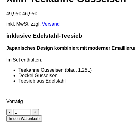
Ursprünglicher
Aktueller
49,95
€
46,95
€
Preis
Preis
inkl. MwSt.
zzgl.
Versand
war:
ist:
49,95€
46,95€.
inklusive Edelstahl-Teesieb
Japanisches Design
kombiniert mit
moderner Emaillier
Im Set enthalten:
Teekanne Gusseisen (blau, 1,25L)
Deckel Gusseisen
Teesieb aus Edelstahl
Vorrätig
Xilin
Teekanne
In den Warenkorb
Gusseisen
-
blau