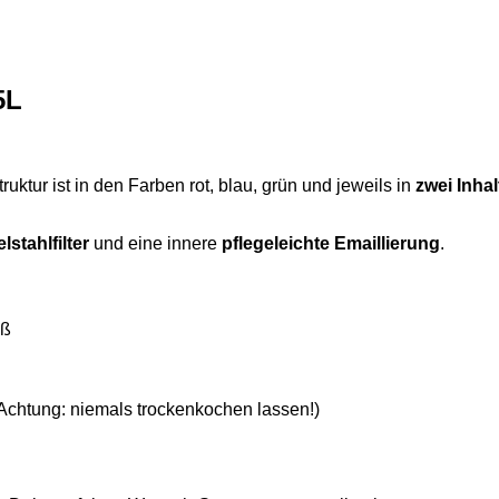
5L
tur ist in den Farben rot, blau, grün und jeweils in
zwei Inha
lstahlfilter
und eine innere
pflegeleichte Emaillierung
.
iß
chtung: niemals trockenkochen lassen!)