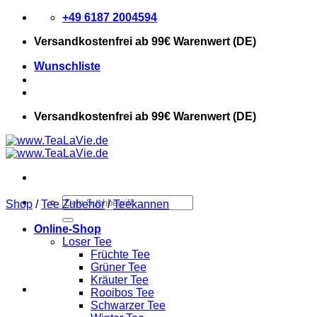
Zum
+49 6187 2004594
Inhalt
Versandkostenfrei
ab 99€ Warenwert (DE)
springen
Wunschliste
Versandkostenfrei
ab 99€ Warenwert (DE)
Suchen
Shop
/
Tee Zubehör
/
Teekannen
nach:
Online-Shop
Loser Tee
Früchte Tee
Grüner Tee
Kräuter Tee
Rooibos Tee
Schwarzer Tee