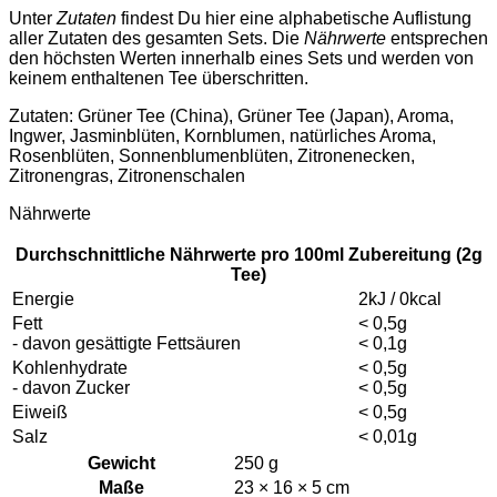
Unter
Zutaten
findest Du hier eine alphabetische Auflistung
aller Zutaten des gesamten Sets. Die
Nährwerte
entsprechen
den höchsten Werten innerhalb eines Sets und werden von
keinem enthaltenen Tee überschritten.
Zutaten: Grüner Tee (China), Grüner Tee (Japan), Aroma,
Ingwer, Jasminblüten, Kornblumen, natürliches Aroma,
Rosenblüten, Sonnenblumenblüten, Zitronenecken,
Zitronengras, Zitronenschalen
Nährwerte
Durchschnittliche Nährwerte pro 100ml Zubereitung (2g
Tee)
Energie
2kJ / 0kcal
Fett
< 0,5g
- davon gesättigte Fettsäuren
< 0,1g
Kohlenhydrate
< 0,5g
- davon Zucker
< 0,5g
Eiweiß
< 0,5g
Salz
< 0,01g
Gewicht
250 g
Maße
23 × 16 × 5 cm