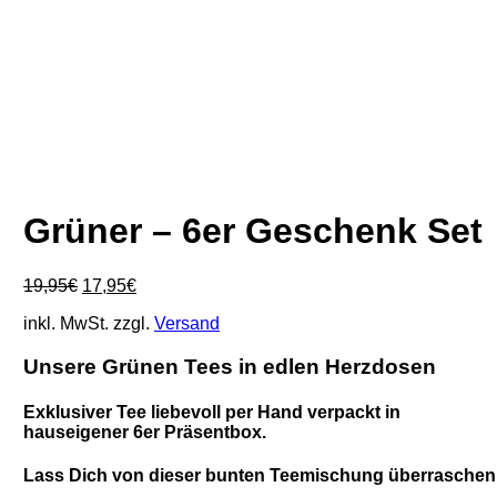
Grüner – 6er Geschenk Set
Ursprünglicher
Aktueller
19,95
€
17,95
€
Preis
Preis
inkl. MwSt.
zzgl.
Versand
war:
ist:
19,95€
17,95€.
Unsere Grünen Tees in edlen Herzdosen
Exklusiver Tee liebevoll per Hand verpackt
in
hauseigener 6er Präsentbox.
Lass Dich von dieser bunten Teemischung überraschen