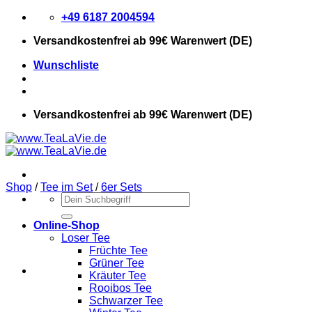
Zum
+49 6187 2004594
Inhalt
Versandkostenfrei
ab 99€ Warenwert (DE)
springen
Wunschliste
Versandkostenfrei
ab 99€ Warenwert (DE)
Shop
/
Tee im Set
/
6er Sets
Suchen
nach:
Online-Shop
Loser Tee
Früchte Tee
Grüner Tee
Kräuter Tee
Rooibos Tee
Schwarzer Tee