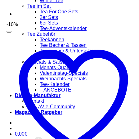
Winter Tee
Tee im Set
Tea For One Sets
2er Sets
6er Sets
-10%
Tee-Adventskalender
Tee Zubehör
Teekannen
Tee Becher & Tassen
Teewärmer & Untersetzer
Tee Filter
Specials & Saisonal
Monats-Quartett
Valentinstag-Specials
Weihnachts-Specials
Tee-Kalender
– ANGEBOTE –
Die Tee-Manufaktur
Kontakt
TeaLaVie-Community
Magazin & Ratgeber
0,00
€