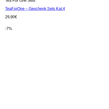
Tea For One Sets
TeaForOne – Geschenk Sets Kat.4
29,90
€
-7%