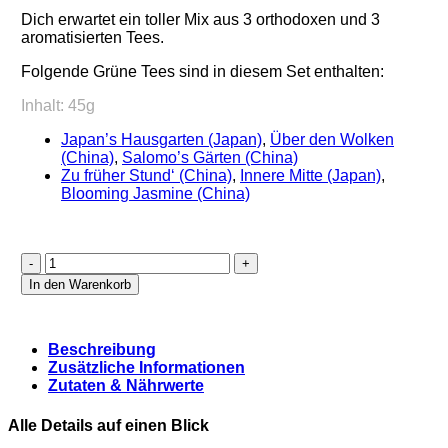
Dich erwartet ein toller Mix aus 3 orthodoxen und 3
aromatisierten Tees.
Folgende Grüne Tees sind in diesem Set enthalten:
Inhalt: 45g
Japan’s Hausgarten (Japan)
,
Über den Wolken
(China)
,
Salomo’s Gärten (China)
Zu früher Stund‘ (China)
,
Innere Mitte (Japan)
,
Blooming Jasmine (China)
Grüner
-
In den Warenkorb
6er
Geschenk
Set
Beschreibung
Menge
Zusätzliche Informationen
Zutaten & Nährwerte
Alle Details auf einen Blick