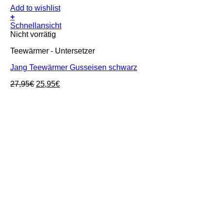
Add to wishlist
+
Schnellansicht
Nicht vorrätig
Teewärmer - Untersetzer
Jang Teewärmer Gusseisen schwarz
Ursprünglicher
Aktueller
27,95
€
25,95
€
Preis
Preis
war:
ist:
27,95€
25,95€.