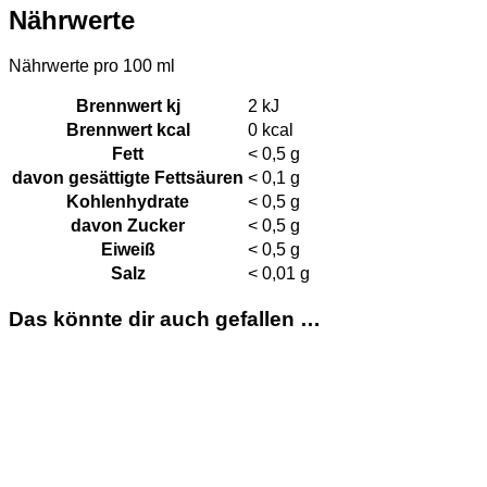
Nährwerte
Nährwerte pro 100 ml
Brennwert kj
2
kJ
Brennwert kcal
0
kcal
Fett
< 0,5
g
davon
gesättigte Fettsäuren
< 0,1
g
Kohlenhydrate
< 0,5
g
davon
Zucker
< 0,5
g
Eiweiß
< 0,5
g
Salz
< 0,01
g
Das könnte dir auch gefallen …