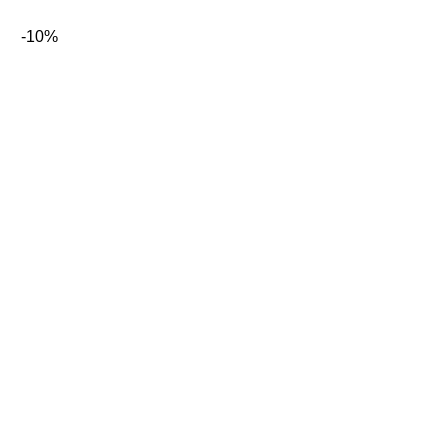
Preis
Preis
war:
ist:
-10%
18,95€
16,95€.