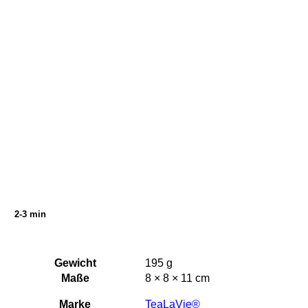
2-3 min
Gewicht
195 g
Maße
8 × 8 × 11 cm
Marke
TeaLaVie®