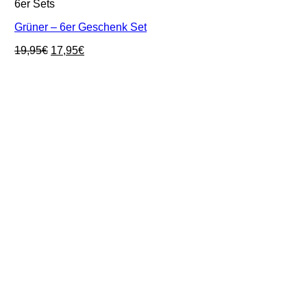
6er Sets
Grüner – 6er Geschenk Set
Ursprünglicher
Aktueller
19,95
€
17,95
€
Preis
Preis
war:
ist:
19,95€
17,95€.