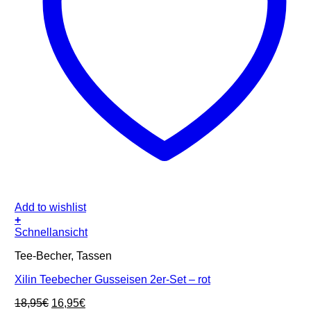
Add to wishlist
+
Schnellansicht
Tee-Becher, Tassen
Xilin Teebecher Gusseisen 2er-Set – rot
Ursprünglicher
Aktueller
18,95
€
16,95
€