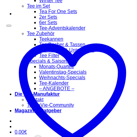
Winter Tee
Tee im Set
Tea For One Sets
2er Sets
6er Sets
Tee-Adventskalender
Tee Zubehör
Teekannen
Tee Becher & Tassen
Teewärmer & Untersetzer
Tee Filter
Specials & Saisonal
Monats-Quartett
Valentinstag-Specials
Weihnachts-Specials
Tee-Kalender
– ANGEBOTE –
Die Tee-Manufaktur
Kontakt
TeaLaVie-Community
Magazin & Ratgeber
0,00
€