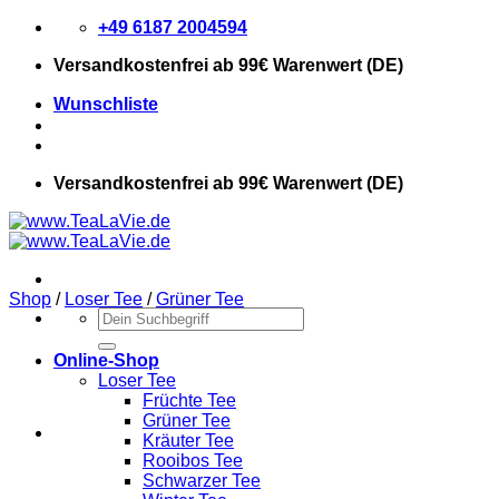
Zum
+49 6187 2004594
Inhalt
Versandkostenfrei
ab 99€ Warenwert (DE)
springen
Wunschliste
Versandkostenfrei
ab 99€ Warenwert (DE)
Shop
/
Loser Tee
/
Grüner Tee
Suchen
nach:
Online-Shop
Loser Tee
Früchte Tee
Grüner Tee
Kräuter Tee
Rooibos Tee
Schwarzer Tee