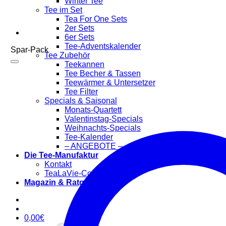
Winter Tee
Tee im Set
Tea For One Sets
2er Sets
6er Sets
Tee-Adventskalender
Spar-Pack
Tee Zubehör
Teekannen
Tee Becher & Tassen
Teewärmer & Untersetzer
Tee Filter
Specials & Saisonal
Monats-Quartett
Valentinstag-Specials
Weihnachts-Specials
Tee-Kalender
– ANGEBOTE –
Die Tee-Manufaktur
Kontakt
TeaLaVie-Community
Magazin & Ratgeber
0,00
€