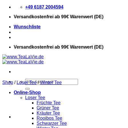
Zum
+49 6187 2004594
Inhalt
Versandkostenfrei
ab 99€ Warenwert (DE)
springen
Wunschliste
Versandkostenfrei
ab 99€ Warenwert (DE)
Suchen
Shop
/
Loser Tee
/
Winter Tee
nach:
Online-Shop
Loser Tee
Früchte Tee
Grüner Tee
Kräuter Tee
Rooibos Tee
Schwarzer Tee