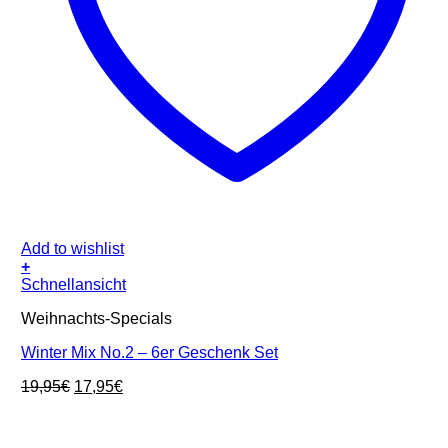
Add to wishlist
+
Schnellansicht
Weihnachts-Specials
Winter Mix No.2 – 6er Geschenk Set
Ursprünglicher
Aktueller
19,95
€
17,95
€
Preis
Preis
war:
ist:
19,95€
17,95€.