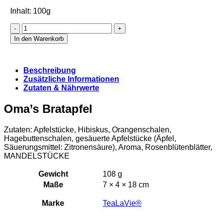
Inhalt: 100g
Oma's
Bratapfel
In den Warenkorb
(Refill)
Menge
Beschreibung
Zusätzliche Informationen
Zutaten & Nährwerte
Oma’s Bratapfel
Zutaten: Apfelstücke, Hibiskus, Orangenschalen,
Hagebuttenschalen, gesäuerte Apfelstücke (Äpfel,
Säuerungsmittel: Zitronensäure), Aroma, Rosenblütenblätter,
MANDELSTÜCKE
Gewicht
108 g
Maße
7 × 4 × 18 cm
Marke
TeaLaVie®