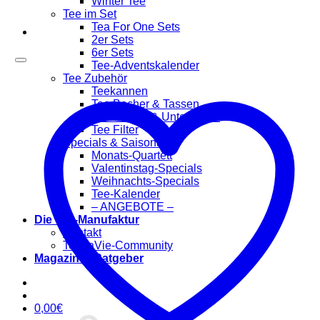
Winter Tee
Tee im Set
Tea For One Sets
2er Sets
6er Sets
Tee-Adventskalender
Tee Zubehör
Teekannen
Tee Becher & Tassen
Teewärmer & Untersetzer
Tee Filter
Specials & Saisonal
Monats-Quartett
Valentinstag-Specials
Weihnachts-Specials
Tee-Kalender
– ANGEBOTE –
Die Tee-Manufaktur
Kontakt
TeaLaVie-Community
Magazin & Ratgeber
0,00
€