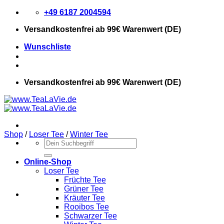
Zum
+49 6187 2004594
Inhalt
Versandkostenfrei
ab 99€ Warenwert (DE)
springen
Wunschliste
Versandkostenfrei
ab 99€ Warenwert (DE)
Shop
/
Loser Tee
/
Winter Tee
Suchen
nach:
Online-Shop
Loser Tee
Früchte Tee
Grüner Tee
Kräuter Tee
Rooibos Tee
Schwarzer Tee