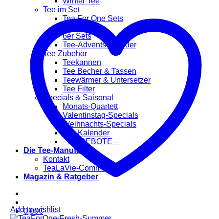
Winter Tee
Tee im Set
Tea For One Sets
2er Sets
6er Sets
Tee-Adventskalender
Tee Zubehör
Teekannen
Tee Becher & Tassen
Teewärmer & Untersetzer
Tee Filter
Specials & Saisonal
Monats-Quartett
Valentinstag-Specials
Weihnachts-Specials
Tee-Kalender
– ANGEBOTE –
Die Tee-Manufaktur
Kontakt
TeaLaVie-Community
Magazin & Ratgeber
Add to wishlist
0,00
€