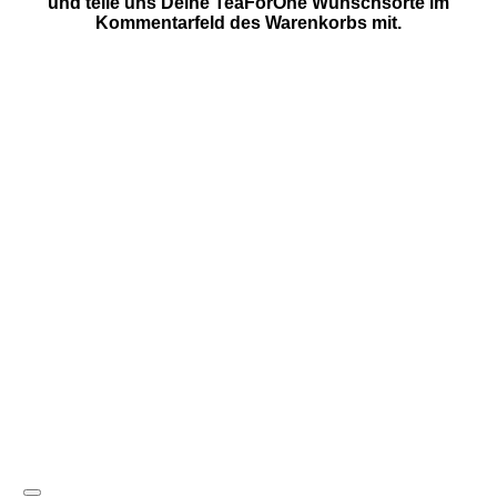
und teile uns Deine TeaForOne Wunschsorte im
Kommentarfeld des Warenkorbs mit.