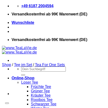
Zum
+49 6187 2004594
Inhalt
Versandkostenfrei
ab 99€ Warenwert (DE)
springen
Wunschliste
Versandkostenfrei
ab 99€ Warenwert (DE)
Shop
/
Tee im Set
/
Tea For One Sets
Suchen
nach:
Online-Shop
Loser Tee
Früchte Tee
Grüner Tee
Kräuter Tee
Rooibos Tee
Schwarzer Tee