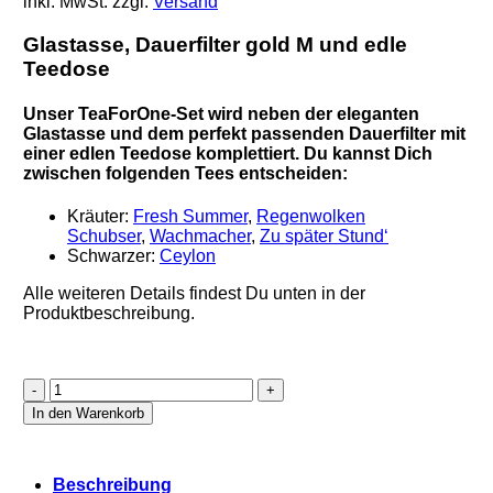
inkl. MwSt.
zzgl.
Versand
Glastasse, Dauerfilter gold M und edle
Teedose
Unser TeaForOne-Set wird neben der
eleganten
Glastasse
und dem
perfekt passenden Dauerfilter
mit
einer
edlen Teedose
komplettiert. Du kannst Dich
zwischen folgenden Tees entscheiden:
Kräuter:
Fresh Summer
,
Regenwolken
Schubser
,
Wachmacher
,
Zu später Stund‘
Schwarzer:
Ceylon
Alle weiteren Details findest Du unten in der
Produktbeschreibung.
TeaForOne
-
In den Warenkorb
Geschenk
Sets
Kat.1
Beschreibung
Menge