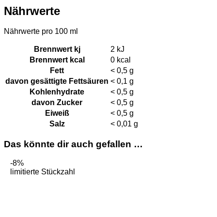
Nährwerte
Nährwerte pro 100 ml
Brennwert kj
2
kJ
Brennwert kcal
0
kcal
Fett
< 0,5
g
davon
gesättigte Fettsäuren
< 0,1
g
Kohlenhydrate
< 0,5
g
davon
Zucker
< 0,5
g
Eiweiß
< 0,5
g
Salz
< 0,01
g
Das könnte dir auch gefallen …
-8%
limitierte Stückzahl