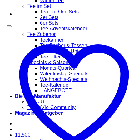
Winter Tee
Tee im Set
Tea For One Sets
2er Sets
6er Sets
Tee-Adventskalender
Tee Zubehör
Teekannen
Tee Becher & Tassen
Teewärmer & Untersetzer
Tee Filter
Specials & Saisonal
Monats-Quartett
Valentinstag-Specials
Weihnachts-Specials
Tee-Kalender
– ANGEBOTE –
Die Tee-Manufaktur
Kontakt
TeaLaVie-Community
Magazin & Ratgeber
11,50
€