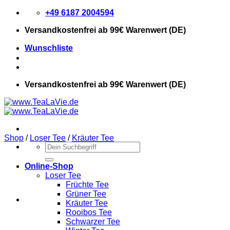
Zum
+49 6187 2004594
Inhalt
Versandkostenfrei
ab 99€ Warenwert (DE)
springen
Wunschliste
Versandkostenfrei
ab 99€ Warenwert (DE)
Shop
/
Loser Tee
/
Kräuter Tee
Suchen
nach:
Online-Shop
Loser Tee
Früchte Tee
Grüner Tee
Kräuter Tee
Rooibos Tee
Schwarzer Tee