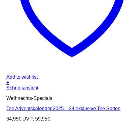
Add to wishlist
+
Schnellansicht
Weihnachts-Specials
Tee Adventskalender 2025 – 24 exklusive Tee Sorten
Ursprünglicher
Aktueller
64,95
€
UVP:
59,95
€
Preis
Preis
war:
ist:
64,95€
59,95€.