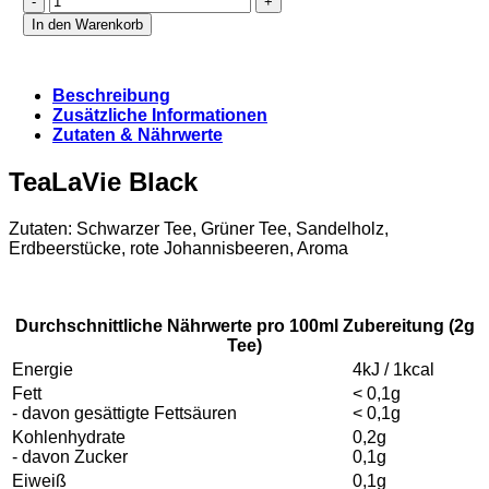
Black
In den Warenkorb
(Refill)
Menge
Beschreibung
Zusätzliche Informationen
Zutaten & Nährwerte
TeaLaVie Black
Zutaten: Schwarzer Tee, Grüner Tee, Sandelholz,
Erdbeerstücke, rote Johannisbeeren, Aroma
Durchschnittliche Nährwerte pro 100ml Zubereitung (2g
Tee)
Energie
4kJ / 1kcal
Fett
< 0,1g
- davon gesättigte Fettsäuren
< 0,1g
Kohlenhydrate
0,2g
- davon Zucker
0,1g
Eiweiß
0,1g