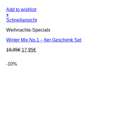
Add to wishlist
+
Schnellansicht
Weihnachts-Specials
Winter Mix No.1 – 6er Geschenk Set
Ursprünglicher
Aktueller
19,95
€
17,95
€
Preis
Preis
war:
ist:
-10%
19,95€
17,95€.