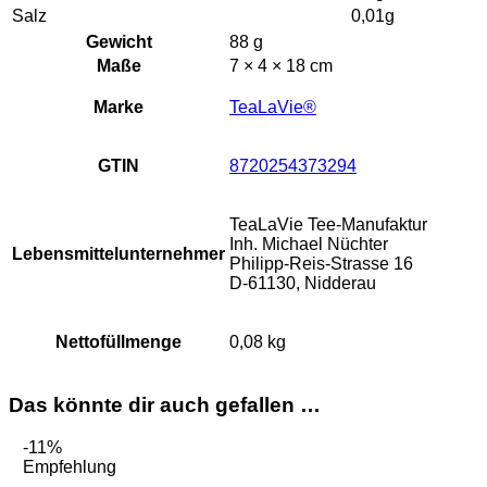
Salz
0,01g
Gewicht
88 g
Maße
7 × 4 × 18 cm
Marke
TeaLaVie®
GTIN
8720254373294
TeaLaVie Tee-Manufaktur
Inh. Michael Nüchter
Lebensmittelunternehmer
Philipp-Reis-Strasse 16
D-61130, Nidderau
Nettofüllmenge
0,08 kg
Das könnte dir auch gefallen …
-11%
Empfehlung