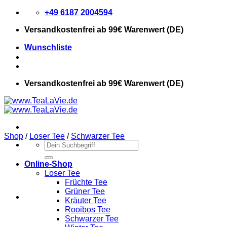
Zum
+49 6187 2004594
Inhalt
Versandkostenfrei
ab 99€ Warenwert (DE)
springen
Wunschliste
Versandkostenfrei
ab 99€ Warenwert (DE)
Shop
/
Loser Tee
/
Schwarzer Tee
Suchen
nach:
Online-Shop
Loser Tee
Früchte Tee
Grüner Tee
Kräuter Tee
Rooibos Tee
Schwarzer Tee