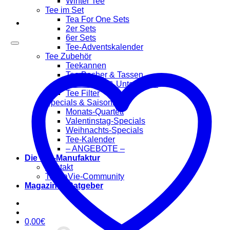
Winter Tee
Tee im Set
Tea For One Sets
2er Sets
6er Sets
Tee-Adventskalender
Tee Zubehör
Teekannen
Tee Becher & Tassen
Teewärmer & Untersetzer
Tee Filter
Specials & Saisonal
Monats-Quartett
Valentinstag-Specials
Weihnachts-Specials
Tee-Kalender
– ANGEBOTE –
Die Tee-Manufaktur
Kontakt
TeaLaVie-Community
Magazin & Ratgeber
0,00
€