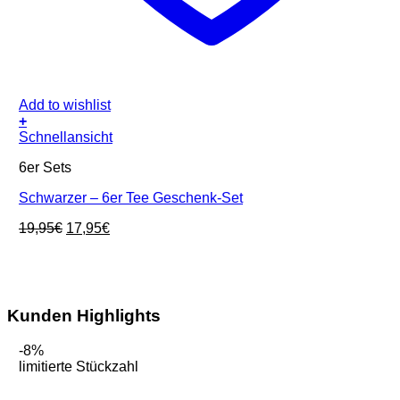
Add to wishlist
+
Schnellansicht
6er Sets
Schwarzer – 6er Tee Geschenk-Set
Ursprünglicher
Aktueller
19,95
€
17,95
€
Preis
Preis
war:
ist:
19,95€
17,95€.
Kunden Highlights
-8%
limitierte Stückzahl