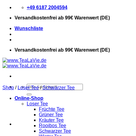
Zum
+49 6187 2004594
Inhalt
Versandkostenfrei
ab 99€ Warenwert (DE)
springen
Wunschliste
Versandkostenfrei
ab 99€ Warenwert (DE)
Suchen
Shop
/
Loser Tee
/
Schwarzer Tee
nach:
Online-Shop
Loser Tee
Früchte Tee
Grüner Tee
Kräuter Tee
Rooibos Tee
Schwarzer Tee