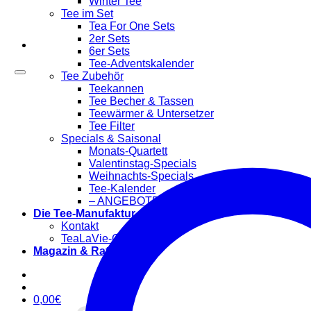
Winter Tee
Tee im Set
Tea For One Sets
2er Sets
6er Sets
Tee-Adventskalender
Tee Zubehör
Teekannen
Tee Becher & Tassen
Teewärmer & Untersetzer
Tee Filter
Specials & Saisonal
Monats-Quartett
Valentinstag-Specials
Weihnachts-Specials
Tee-Kalender
– ANGEBOTE –
Die Tee-Manufaktur
Kontakt
TeaLaVie-Community
Magazin & Ratgeber
0,00
€