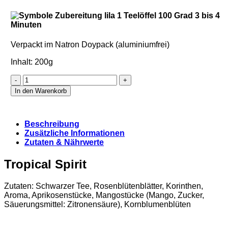
Verpackt im Natron Doypack (aluminiumfrei)
Inhalt: 200g
Tropical
Spirit
In den Warenkorb
(Refill
2-
fach)
Beschreibung
Menge
Zusätzliche Informationen
Zutaten & Nährwerte
Tropical Spirit
Zutaten: Schwarzer Tee, Rosenblütenblätter, Korinthen,
Aroma, Aprikosenstücke, Mangostücke (Mango, Zucker,
Säuerungsmittel: Zitronensäure), Kornblumenblüten