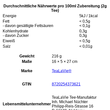
Durchschnittliche Nährwerte pro 100ml Zubereitung (2g
Tee)
Energie
5kJ / 1kcal
Fett
< 0,5g
- davon gesättigte Fettsäuren
< 0,1g
Kohlenhydrate
0,3g
- davon Zucker
0,3g
Eiweiß
< 0,5g
Salz
< 0,01g
Gewicht
216 g
Maße
16 × 5 × 27 cm
Marke
TeaLaVie®
GTIN
8720254373621
TeaLaVie Tee-Manufaktur
Inh. Michael Nüchter
Lebensmittelunternehmer
Philipp-Reis-Strasse 16