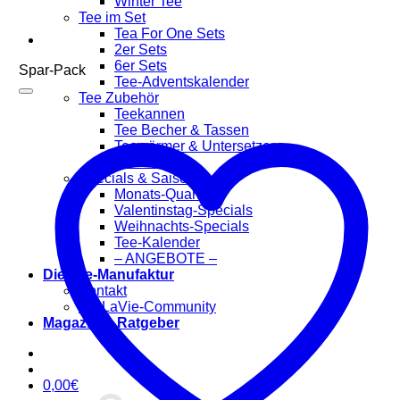
Winter Tee
Tee im Set
Tea For One Sets
2er Sets
6er Sets
Spar-Pack
Tee-Adventskalender
Tee Zubehör
Teekannen
Tee Becher & Tassen
Teewärmer & Untersetzer
Tee Filter
Specials & Saisonal
Monats-Quartett
Valentinstag-Specials
Weihnachts-Specials
Tee-Kalender
– ANGEBOTE –
Die Tee-Manufaktur
Kontakt
TeaLaVie-Community
Magazin & Ratgeber
0,00
€