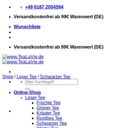
Zum
+49 6187 2004594
Inhalt
Versandkostenfrei
ab 99€ Warenwert (DE)
springen
Wunschliste
Versandkostenfrei
ab 99€ Warenwert (DE)
Shop
/
Loser Tee
/
Schwarzer Tee
Suchen
nach:
Online-Shop
Loser Tee
Früchte Tee
Grüner Tee
Kräuter Tee
Rooibos Tee
Schwarzer Tee