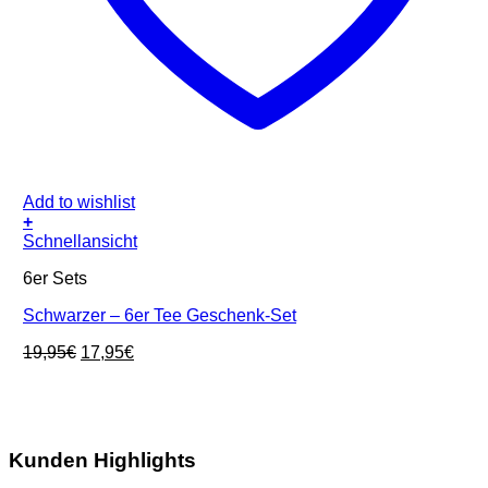
Add to wishlist
+
Schnellansicht
6er Sets
Schwarzer – 6er Tee Geschenk-Set
Ursprünglicher
Aktueller
19,95
€
17,95
€
Preis
Preis
war:
ist:
19,95€
17,95€.
Kunden Highlights