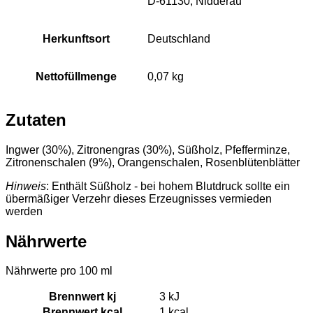
D-61130, Nidderau
Herkunftsort
Deutschland
Nettofüllmenge
0,07 kg
Zutaten
Ingwer (30%), Zitronengras (30%), Süßholz, Pfefferminze,
Zitronenschalen (9%), Orangenschalen, Rosenblütenblätter
Hinweis
: Enthält Süßholz - bei hohem Blutdruck sollte ein
übermäßiger Verzehr dieses Erzeugnisses vermieden
werden
Nährwerte
Nährwerte pro 100 ml
Brennwert kj
3
kJ
Brennwert kcal
1
kcal