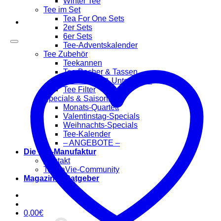
Winter Tee
Tee im Set
Tea For One Sets
2er Sets
6er Sets
Tee-Adventskalender
Tee Zubehör
Teekannen
Tee Becher & Tassen
Teewärmer & Untersetzer
Tee Filter
Specials & Saisonal
Monats-Quartett
Valentinstag-Specials
Weihnachts-Specials
Tee-Kalender
– ANGEBOTE –
Die Tee-Manufaktur
Kontakt
TeaLaVie-Community
Magazin & Ratgeber
0,00
€