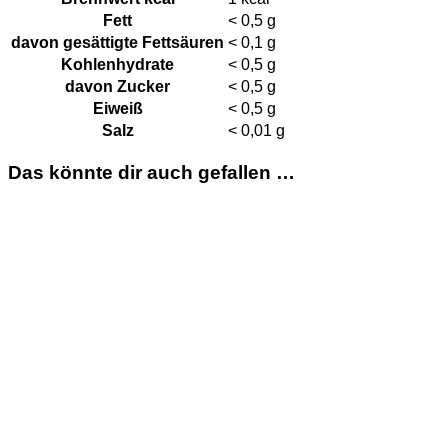
Fett
< 0,5
g
davon
gesättigte Fettsäuren
< 0,1
g
Kohlenhydrate
< 0,5
g
davon
Zucker
< 0,5
g
Eiweiß
< 0,5
g
Salz
< 0,01
g
Das könnte dir auch gefallen …