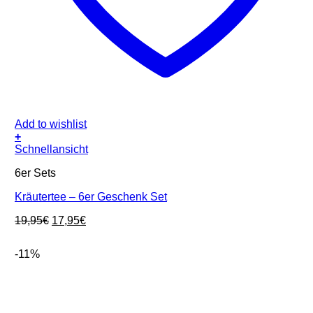
Add to wishlist
+
Schnellansicht
6er Sets
Kräutertee – 6er Geschenk Set
Ursprünglicher
Aktueller
19,95
€
17,95
€
Preis
Preis
war:
ist:
-11%
19,95€
17,95€.