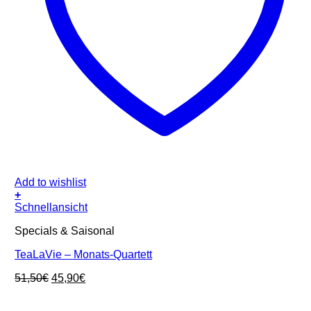
Add to wishlist
+
Schnellansicht
Specials & Saisonal
TeaLaVie – Monats-Quartett
Ursprünglicher
Aktueller
51,50
€
45,90
€
Preis
Preis
war:
ist: