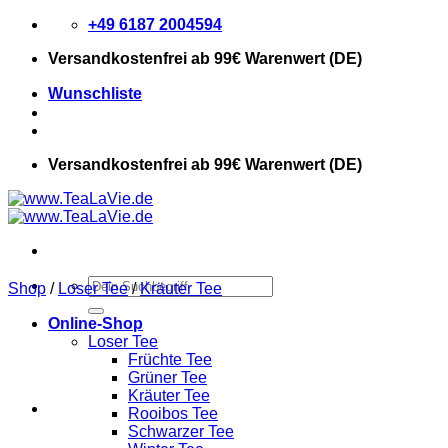
Zum
+49 6187 2004594
Inhalt
Versandkostenfrei
ab 99€ Warenwert (DE)
springen
Wunschliste
Versandkostenfrei
ab 99€ Warenwert (DE)
Suchen
Shop
/
Loser Tee
/
Kräuter Tee
nach:
Online-Shop
Loser Tee
Früchte Tee
Grüner Tee
Kräuter Tee
Rooibos Tee
Schwarzer Tee