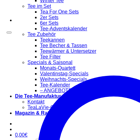
Winter Tee
Tee im Set
Tea For One Sets
2er Sets
6er Sets
Tee-Adventskalender
Tee Zubehör
Teekannen
Tee Becher & Tassen
Teewärmer & Untersetzer
Tee Filter
Specials & Saisonal
Monats-Quartett
Valentinstag-Specials
Weihnachts-Specials
Tee-Kalender
– ANGEBOTE –
Die Tee-Manufaktur
Kontakt
TeaLaVie-Community
Magazin & Ratgeber
0,00
€